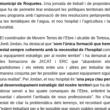
municipi de Roquetes.
Una jornada de treball i de propostes
que ha de permetre tirar endavant les polítiques territorials del
seu programa amb l’aprovació de tres resolucions pertanyents
a les temàtiques de l’aigua, el nou hospital i l’agricultura i la
ruralitat.
El coordinador de Movem Terres de l’Ebre i alcalde de Tortosa,
Jordi Jordan, ha destacat que “
som l’única formació que hem
estat sempre coherents amb la necessitat de l’hospital
com
a equipament estratègic per al nostre territori” i ha demanat a
les formacions de JXCAT i ERC que “abandonin els
partidismes i els retrets entre uns i altres per treballar de
manera conjunta per fer possible que aquest equipament sigui
una realitat”. Per Jordan, el nou hospital és “
una peça clau per
al desenvolupament estratègic del nostre territori
que ha de
donar servei a les quatre comarques de l’Ebre, enfortint la
sanitat i afavorint l’arribada de nous professionals”. No s’ha
estat de citar la problemàtica dels terrenys, tot recordant que
“estem treballant per a fer possible que siguin viables perquè a