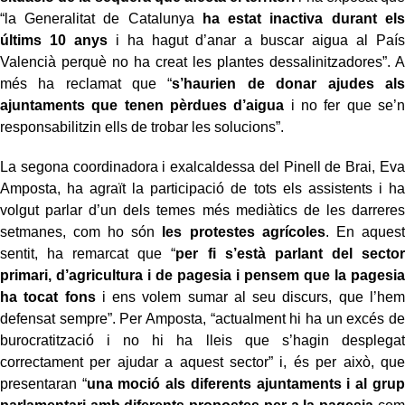
“la Generalitat de Catalunya
ha estat inactiva durant els
últims 10 anys
i ha hagut d’anar a buscar aigua al País
Valencià perquè no ha creat les plantes dessalinitzadores”. A
més ha reclamat que “
s’haurien de donar ajudes als
ajuntaments que tenen pèrdues d’aigua
i no fer que se’n
responsabilitzin ells de trobar les solucions”.
La segona coordinadora i exalcaldessa del Pinell de Brai, Eva
Amposta, ha agraït la participació de tots els assistents i ha
volgut parlar d’un dels temes més mediàtics de les darreres
setmanes, com ho són
les protestes agrícoles
. En aquest
sentit, ha remarcat que “
per fi s’està parlant del sector
primari, d’agricultura i de pagesia i pensem que la pagesia
ha tocat fons
i ens volem sumar al seu discurs, que l’hem
defensat sempre”. Per Amposta, “actualment hi ha un excés de
burocratització i no hi ha lleis que s’hagin desplegat
correctament per ajudar a aquest sector” i, és per això, que
presentaran “
una moció als diferents ajuntaments i al grup