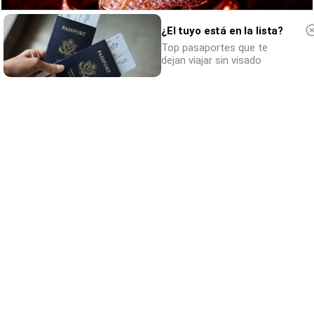
¿El tuyo está en la lista?
Top pasaportes que te
dejan viajar sin visado
Belleza indomable
El diamante que simboliza la feminidad
indomable