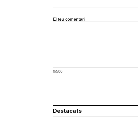
9 apps que valen oro
No son populares, pero sí
extraordinariamente útiles
Costumbres que no creerás