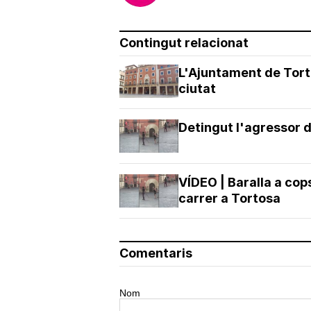
Corepunk MMORPG
Un verdadero MMORPG de 
vieja escuela ¡Cómo los de
antes, pero mejor!