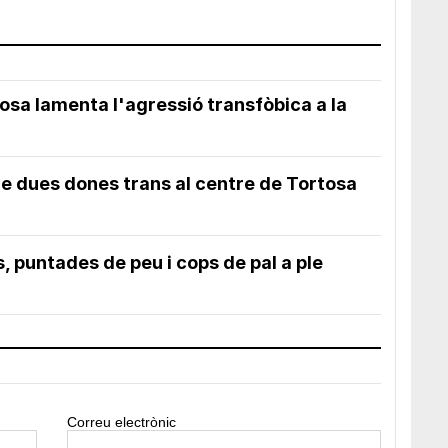
Esto explica el bostezo
la
Así reacciona tu cerebro al ver
bostezar a otros