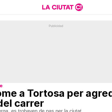
re
me a Tortosa per agred
del carrer
rga, es trobaven de pas per la ciutat