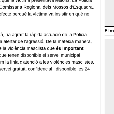
a que la víctima presentava lesions. La Policia
la Comissaria Regional dels Mossos d’Esquadra,
fecte perquè la víctima va insistir en què no
El m
à, ha agraït la ràpida actuació de la Policia
a alertar de l'agressió. De la mateixa manera,
e la violència masclista que
és important
i que tenen disponible el servei municipal
m la línia d'atenció a les violències masclistes,
ervei gratuït, confidencial i disponible les 24