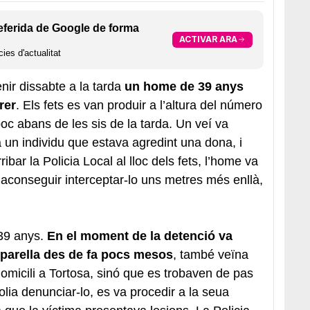
eferida de Google de forma
ACTIVAR ARA
ies d'actualitat
nir dissabte a la tarda
un home de 39 anys
rer
. Els fets es van produir a l’altura del número
oc abans de les sis de la tarda. Un veí va
ia un individu que estava agredint una dona, i
ribar la Policia Local al lloc dels fets, l’home va
n aconseguir interceptar-lo uns metres més enllà,
 39 anys.
En el moment de la detenció va
 parella des de fa pocs mesos
, també veïna
domicili a Tortosa, sinó que es trobaven de pas
volia denunciar-lo, es va procedir a la seua