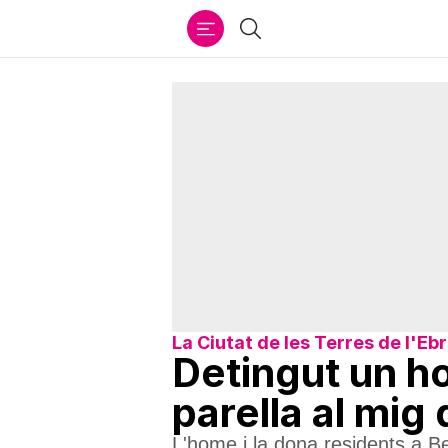
Ir
Cercar
al
contenido
La Ciutat de les Terres de l'Eb
Detingut un ho
parella al mig 
L'home i la dona residents a Be