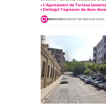
L'Ajuntament de Tortosa lamenta 
Detingut l'agressor de dues done
REDACCIÓ
08 D'AGOST DE 2025 A LES 15:21H