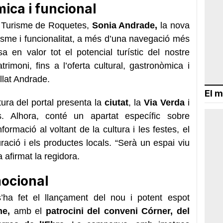
ica i funcional
de Turisme de Roquetes,
Sonia Andrade,
la nova
sme i funcionalitat, a més d’una navegació més
a en valor tot el potencial turístic del nostre
trimoni, fins a l’oferta cultural, gastronòmica i
atllat Andrade.
El m
ura del portal presenta la
ciutat
, la
Via Verda
i
s. Alhora, conté un apartat específic sobre
nformació al voltant de la cultura i les festes, el
uració i els productes locals. “Serà un espai viu
 afirmat la regidora.
mocional
’ha fet el llançament del nou i potent espot
me,
amb el
patrocini del conveni Córner, del