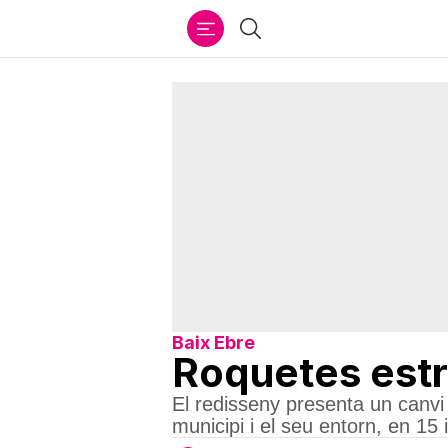
Ir
Cercar
al
contenido
Baix Ebre
Roquetes estr
El redisseny presenta un canvi d
municipi i el seu entorn, en 15