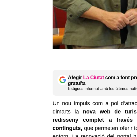
Afegir
La Ciutat
com a font pr
gratuïta
Estigues informat amb les últimes notíc
Un nou impuls com a pol d’atrac
dimarts la
nova web de tur
redisseny complet a través d
continguts,
que permeten oferir to
entorn. La renovació del portal