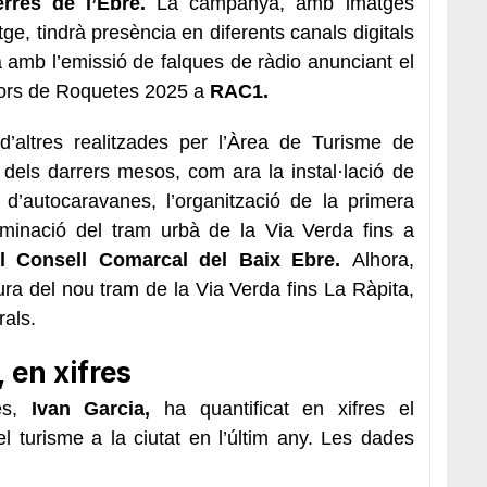
rres de l’Ebre.
La campanya, amb imatges
tge, tindrà
presència en diferents canals digitals
 amb l’emissió de falques de ràdio anunciant el
jors de Roquetes 2025 a
RAC1.
d’altres realitzades per l’Àrea de Turisme de
 dels darrers mesos, com ara la instal·lació de
 d’autocaravanes, l’organització de la primera
luminació del tram urbà de la Via Verda fins a
el Consell Comarcal del Baix Ebre.
Alhora,
ura del nou tram de la Via Verda fins La Ràpita,
rals.
, en xifres
tes,
Ivan Garcia,
ha quantificat en xifres el
 turisme a la ciutat en l’últim any. Les dades