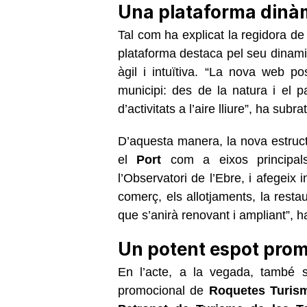
Una plataforma dinàm
Tal com ha explicat la regidora 
plataforma destaca pel seu dinami
àgil i intuïtiva. “La nova web pos
municipi: des de la natura i el pa
d’activitats a l’aire lliure”, ha subr
D’aquesta manera, la nova estruct
el
Port
com a eixos principal
l’Observatori de l’Ebre, i afegeix i
comerç, els allotjaments, la resta
que s’anirà renovant i ampliant”, ha
Un potent espot pro
En l’acte, a la vegada, també s
promocional de
Roquetes Turis