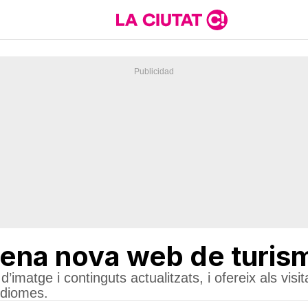
ena nova web de turis
’imatge i continguts actualitzats, i ofereix als visi
 idiomes.