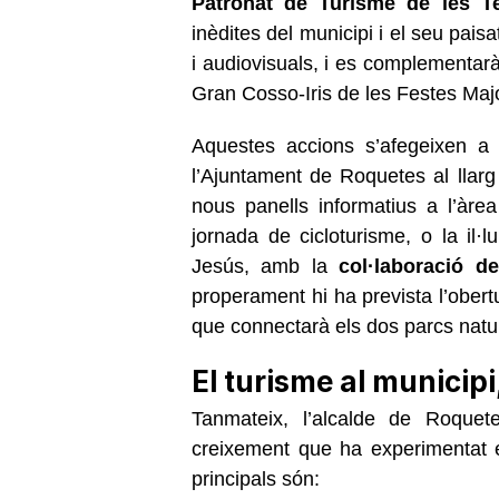
Patronat de Turisme de les Te
inèdites del municipi i el seu paisa
i audiovisuals, i es complementarà
Gran Cosso-Iris de les Festes Ma
Aquestes accions s’afegeixen a 
l’Ajuntament de Roquetes al llarg
nous panells informatius a l’àrea
jornada de cicloturisme, o la il·
Jesús, amb la
col·laboració d
properament hi ha prevista l’obert
que connectarà els dos parcs natu
El turisme al municipi
Tanmateix, l’alcalde de Roque
creixement que ha experimentat el
principals són: