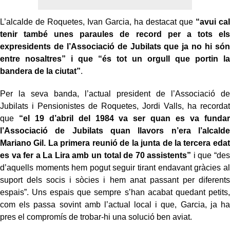
L’alcalde de Roquetes, Ivan Garcia, ha destacat que
“avui cal
tenir també unes paraules de record per a tots els
expresidents de l’Associació de Jubilats que ja no hi són
entre nosaltres” i que “és tot un orgull que portin la
bandera de la ciutat”
.
Per la seva banda, l’actual president de l’Associació de
Jubilats i Pensionistes de Roquetes, Jordi Valls, ha recordat
que
“el 19 d’abril del 1984 va ser quan es va fundar
l’Associació de Jubilats quan llavors n’era l’alcalde
Mariano Gil. La primera reunió de la junta de la tercera edat
es va fer a La Lira amb un total de 70 assistents”
i que “des
d’aquells moments hem pogut seguir tirant endavant gràcies al
suport dels socis i sòcies i hem anat passant per diferents
espais”. Uns espais que sempre s’han acabat quedant petits,
com els passa sovint amb l’actual local i que, Garcia, ja ha
pres el compromís de trobar-hi una solució ben aviat.