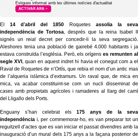
Estigues informat amb les últimes notícies d'actualitat
ACTIVAR ARA
El
14 d’abril del 1850
Roquetes
assolia la seva
independència de Tortosa
, després que la reina Isabel II
signés un reial decret per concedir-li la seva segregació.
Aleshores tenia una població de gairebé 4.000 habitants i ja
estava construïda l’església. Però, els orígens
es remunten al
segle XVI
, quan en aquest indret hi havia el conegut com a el
Raval de Roquetes de n’Ortís, que rebia el nom d’un antic mas
de l’alqueria islàmica d’extramurs. Un raval que, de mica en
mica, va acabar constituint-se com un nucli disseminat de
cases amb propietats agrícoles i ramaderes al llarg del camí
del Lligallo dels Ports.
Enguany s’han celebrat els
175 anys de la seva
independència
i, per commemorar-ho, es van preparar tot un
reguitzell d’actes que es van iniciar el passat divendres amb la
inauguració d’un mural dels 175 anys a la façana posterior de