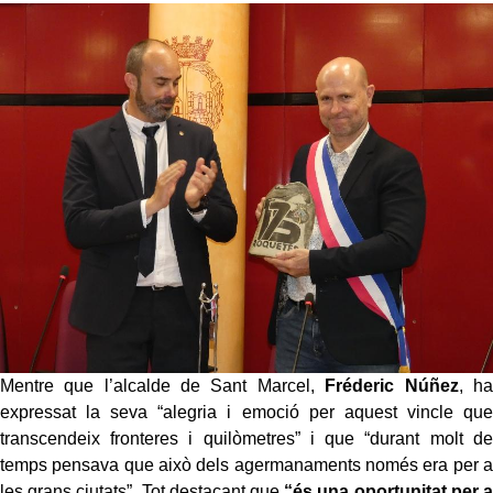
Mentre que l’alcalde de Sant Marcel,
Fréderic Núñez
, ha
expressat la seva “alegria i emoció per aquest vincle que
transcendeix fronteres i quilòmetres” i que “durant molt de
temps pensava que això dels agermanaments només era per a
les grans ciutats”. Tot destacant que
“és una oportunitat per a