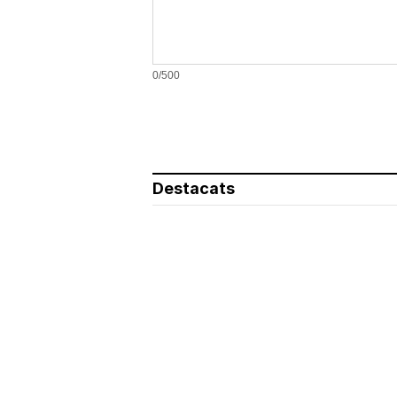
0/500
Destacats