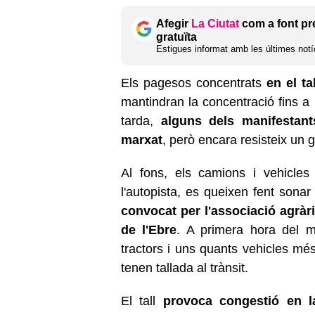
Afegir
La Ciutat
com a font pr
gratuïta
Estigues informat amb les últimes notíc
Els pagesos concentrats
en el ta
mantindran la concentració fins a p
tarda,
alguns dels manifestant
marxat
, però encara resisteix un 
Al fons, els camions i vehicle
l'autopista, es queixen fent sonar
convocat per l'associació agràr
de l'Ebre
. A primera hora del 
tractors i uns quants vehicles més
tenen tallada al trànsit.
El tall
provoca congestió en la