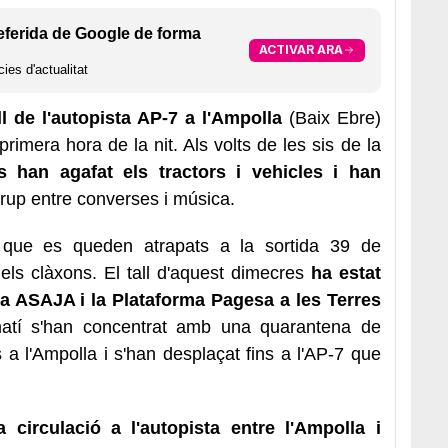
eferida de Google de forma
ACTIVAR ARA
ies d'actualitat
ll de l'autopista AP-7 a l'Ampolla
(Baix Ebre)
rimera hora de la nit. Als volts de les sis de la
s han agafat els tractors i vehicles i han
grup entre converses i música.
s que es queden atrapats a la sortida 39 de
 els clàxons. El tall d'aquest dimecres
ha estat
ia ASAJA i la Plataforma Pagesa a les Terres
matí s'han concentrat amb una quarantena de
 a l'Ampolla i s'han desplaçat fins a l'AP-7 que
 circulació a l'autopista entre l'Ampolla i