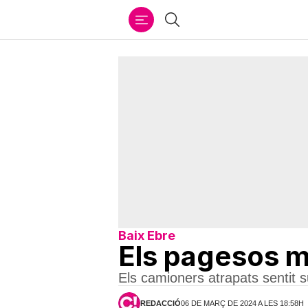
Ir
Cercar
al
contenido
Baix Ebre
Els pagesos man
Els camioners atrapats sentit s
REDACCIÓ
06 DE MARÇ DE 2024 A LES 18:58H