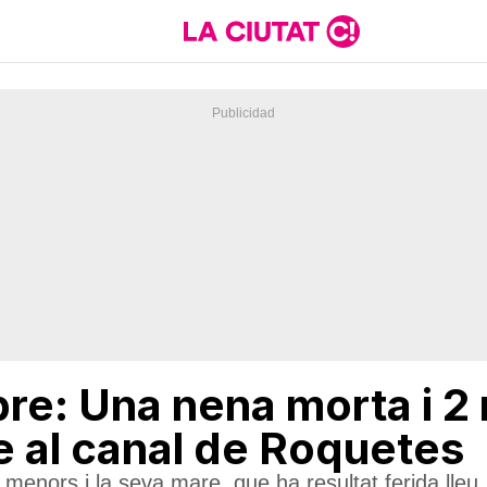
bre: Una nena morta i 2 
e al canal de Roquetes
s menors i la seva mare, que ha resultat ferida lleu