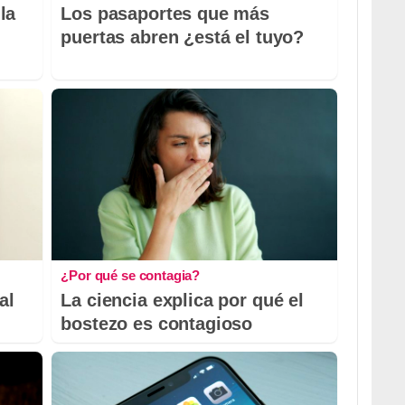
la
Los pasaportes que más
puertas abren ¿está el tuyo?
¿Por qué se contagia?
al
La ciencia explica por qué el
bostezo es contagioso