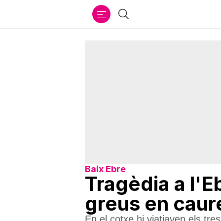
Ir
Cercar
al
contenido
Baix Ebre
Tragèdia a l'E
greus en caur
En el cotxe hi viatjaven els tre