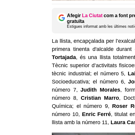
Afegir
La Ciutat
com a font pr
gratuïta
Estigues informat amb les últimes notíc
La llista, encapçalada per l’exalca
primera tinenta d'alcalde duran
Tortajada
, és una llista totalm
Tècnic superior d’activitats fisic
tècnic industrial; el número 5,
La
Socioeducativa; el número 6,
Jo
número 7,
Judith Morales
, for
número 8,
Cristian Marro
, Doct
Química; el número 9,
Roser R
número 10,
Enric Ferré
, titulat 
llista amb la número 11,
Laura Ca