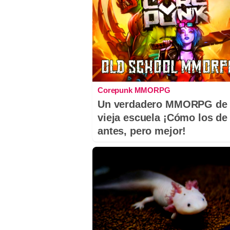
Corepunk MMORPG
Un verdadero MMORPG de 
vieja escuela ¡Cómo los de
antes, pero mejor!