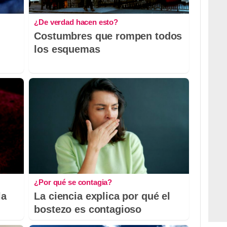
¿De verdad hacen esto?
Costumbres que rompen todos
los esquemas
¿Por qué se contagia?
la
La ciencia explica por qué el
bostezo es contagioso