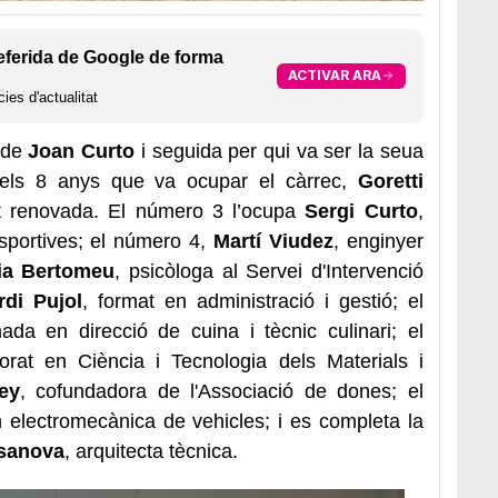
eferida de Google de forma
ACTIVAR ARA
ies d'actualitat
lde
Joan Curto
i seguida per qui va ser la seua
t els 8 anys que va ocupar el càrrec,
Goretti
ent renovada. El número 3 l’ocupa
Sergi Curto
,
oesportives; el número 4,
Martí Viudez
, enginyer
ia Bertomeu
, psicòloga al Servei d'Intervenció
rdi Pujol
, format en administració i gestió; el
mada en direcció de cuina i tècnic culinari; el
orat en Ciència i Tecnologia dels Materials i
ey
, cofundadora de l'Associació de dones; el
en electromecànica de vehicles; i es completa la
sanova
, arquitecta tècnica.