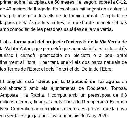
primer sobre l'autopista de 50 metres, i el segon, sobre la C-12,
de 40 metres de llargada. Es recolzarà mitjançant dos estreps i
una pila intermitja, tots ells de de formigó armat. L'amplada de
la passarel·la és de tres metres, fet que ha de permetre el pas
amb comoditat de les persones usuàries de la via verda.
L'obra
forma part del projecte d'extensió de la Via Verda de
la Val de Zafan
, que permetrà que aquesta infraestructura d'ús
turístic i ciutadà -practicable en bicicleta o a peu- arribi
finalment al litoral i, per tant, uneixi els dos parcs naturals de
les Terres de l’Ebre: el dels Ports i el del Delta de l'Ebre.
El projecte e
stà liderat per la Diputació de Tarragona
en
col·laboració amb els ajuntaments de Roquetes, Tortosa,
Amposta i la Ràpita, i compta amb un pressupost de 6,3
milions d'euros, finançats pels Fons de Recuperació Europeu
Next Generation amb 5 milions d'euros. Es preveu que la nova
via verda estigui ja operativa a principis de l’any 2026.