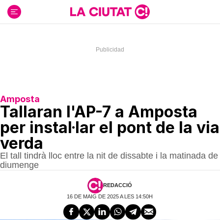
Ir
al
contenido
Amposta
Tallaran l'AP-7 a Amposta
per instal·lar el pont de la via
verda
El tall tindrà lloc entre la nit de dissabte i la matinada de
diumenge
REDACCIÓ
16 DE MAIG DE 2025 A LES 14:50H