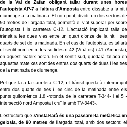
de la Val de Zafan obligarà tallar durant unes hores
l'autopista AP-7 a l'altura d'Amposta
entre dissabte a la nit i
diumenge a la matinada. El nou pont, dividit en dos sectors de
90 metres de llargada total, permetrà el vial superar per sobre
l'autopista i la carretera C-12. L'actuació implicarà talls de
trànsit a les dues vies entre un quart d'onze de la nit i tres
quarts de set de la matinada. En el cas de l'autopista, es tallarà
el sentit nord entre les sortides n 42 (Vinàros) i 41 (Amposta),
en aquest mateix horari. En el sentit sud, quedarà tallada en
aquestes mateixes sortides entres dos quarts de dues i les tres
de la matinada de diumenge.
Pel que fa a la carretera C-12, el trànsit quedarà interromput
entre dos quarts de tres i les cinc de la matinada entre els
punts quilomètrics 1,8 -rotonda de la carretera T-344- i el 5 -
intersecció nord Amposta i cruïlla amb TV-3443-.
L'estructura que
s'instal·larà és una passarel·la metàl·lica en
gelosia, de 90 metres
de llargada total, amb dos sectors: el