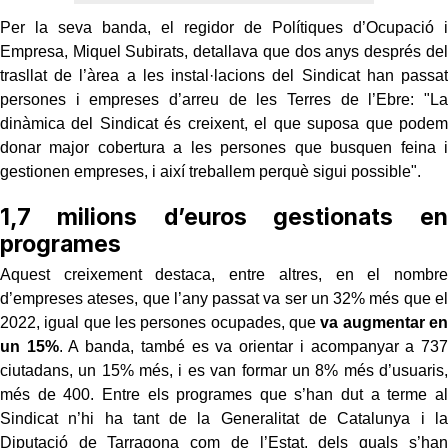
Per la seva banda, el regidor de Polítiques d’Ocupació i
Empresa, Miquel Subirats, detallava que dos anys després del
trasllat de l’àrea a les instal·lacions del Sindicat han passat
persones i empreses d’arreu de les Terres de l’Ebre: "La
dinàmica del Sindicat és creixent, el que suposa que podem
donar major cobertura a les persones que busquen feina i
gestionen empreses, i així treballem perquè sigui possible".
1,7 milions d’euros gestionats en
programes
Aquest creixement destaca, entre altres, en el nombre
d’empreses ateses, que l’any passat va ser un 32% més que el
2022, igual que les persones ocupades, que
va augmentar en
un 15%
. A banda, també es va orientar i acompanyar a 737
ciutadans, un 15% més, i es van formar un 8% més d’usuaris,
més de 400. Entre els programes que s’han dut a terme al
Sindicat n’hi ha tant de la Generalitat de Catalunya i la
Diputació de Tarragona com de l’Estat, dels quals s’han