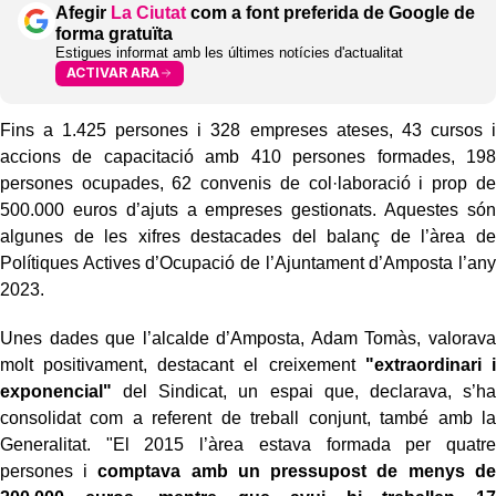
Afegir
La Ciutat
com a font preferida de Google de
forma gratuïta
Estigues informat amb les últimes notícies d'actualitat
ACTIVAR ARA
Fins a 1.425 persones i 328 empreses ateses, 43 cursos i
accions de capacitació amb 410 persones formades, 198
persones ocupades, 62 convenis de col·laboració i prop de
500.000 euros d’ajuts a empreses gestionats. Aquestes són
algunes de les xifres destacades del balanç de l’àrea de
Polítiques Actives d’Ocupació de l’Ajuntament d’Amposta l’any
2023.
Unes dades que l’alcalde d’Amposta, Adam Tomàs, valorava
molt positivament, destacant el creixement
"extraordinari i
exponencial"
del Sindicat, un espai que, declarava, s’ha
consolidat com a referent de treball conjunt, també amb la
Generalitat. "El 2015 l’àrea estava formada per quatre
persones i
comptava amb un pressupost de menys de