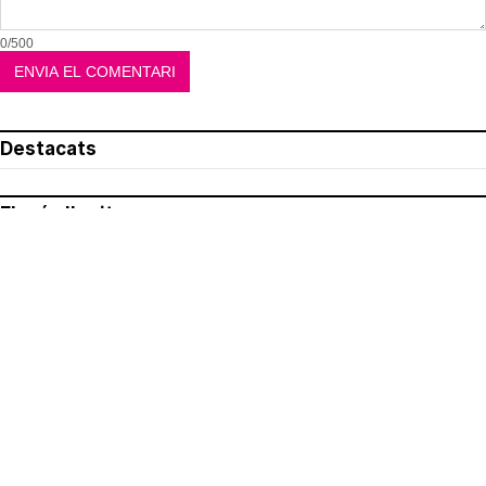
0/500
Destacats
El més llegit
Avís legal
Política de privacitat
Política de cookies
Qui som