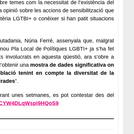
obre temes com la necessitat de l’existència del
va opinió sobre les accions de sensibilització que
èria LGTBI+ o conèixer si han patit situacions
iutadania, Núria Ferré, assenyala que, malgrat
 nou Pla Local de Polítiques LGBTI+ ja s’ha fet
 involucrats en aquesta qüestió, ara s’obre a
 d’obtenir una
mostra de dades significativa on
blació tenint en compte la diversitat de la
mirades
”.
urant unes setmanes, es pot contestar des del
le/CYW4DLqWspi9HQoS9