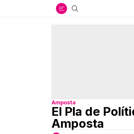
Ir
Cercar
al
contenido
Amposta
El Pla de Polí
Amposta