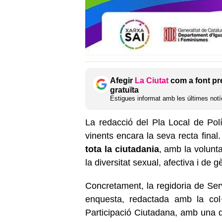
Afegir
La Ciutat
com a font pr
gratuïta
Estigues informat amb les últimes notíc
La redacció del Pla Local de Po
vinents encara la seva recta fina
tota la ciutadania
, amb la volunta
la diversitat sexual, afectiva i de g
Concretament, la regidoria de Ser
enquesta, redactada amb la col·
Participació Ciutadana, amb una q