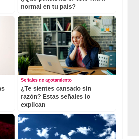
normal en tu país?
Señales de agotamiento
as
¿Te sientes cansado sin
razón? Estas señales lo
explican