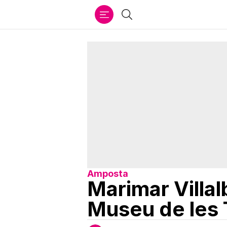
Ir
Cercar
al
contenido
Amposta
Marimar Villal
Museu de les 