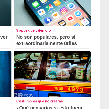
9 apps que valen oro
 ver
No son populares, pero sí
extraordinariamente útiles
Costumbres que no creerás
¿Qué pensarías si esto fuera