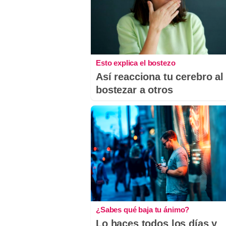
Esto explica el bostezo
Así reacciona tu cerebro al
bostezar a otros
¿Sabes qué baja tu ánimo?
Lo haces todos los días y