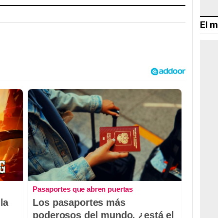
El m
Pasaportes que abren puertas
la
Los pasaportes más
poderosos del mundo, ¿está el