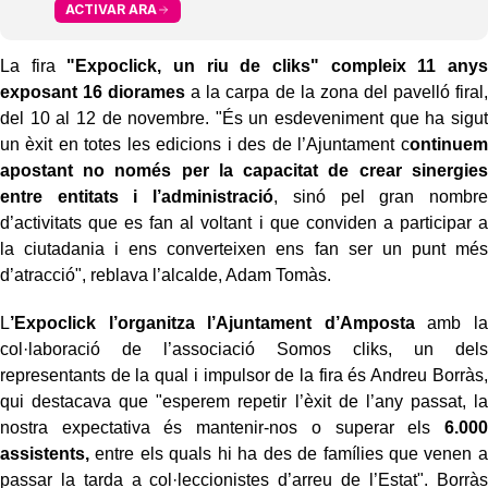
ACTIVAR ARA
La fira
"Expoclick, un riu de cliks" compleix 11 anys
exposant 16 diorames
a la carpa de la zona del pavelló firal,
del 10 al 12 de novembre. "És un esdeveniment que ha sigut
un èxit en totes les edicions i des de l’Ajuntament c
ontinuem
apostant no només per la capacitat de crear sinergies
entre entitats i l’administració
, sinó pel gran nombre
d’activitats que es fan al voltant i que conviden a participar a
la ciutadania i ens converteixen ens fan ser un punt més
d’atracció", reblava l’alcalde, Adam Tomàs.
L
’Expoclick l’organitza l’Ajuntament d’Amposta
amb la
col·laboració de l’associació Somos cliks, un dels
representants de la qual i impulsor de la fira és Andreu Borràs,
qui destacava que "esperem repetir l’èxit de l’any passat, la
nostra expectativa és mantenir-nos o superar els
6.000
assistents,
entre els quals hi ha des de famílies que venen a
passar la tarda a col·leccionistes d’arreu de l’Estat". Borràs