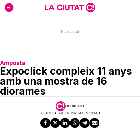
Ir
al
contenido
Amposta
Expoclick compleix 11 anys
amb una mostra de 16
diorames
REDACCIÓ
30 D'OCTUBRE DE 2023 A LES 13:44H