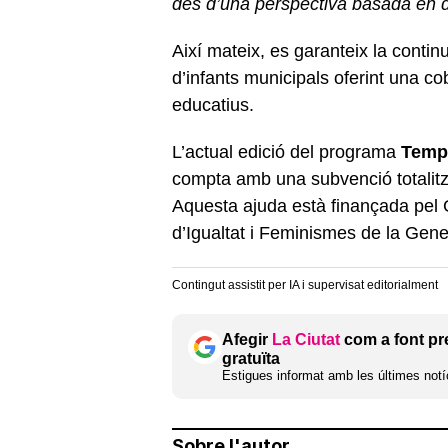
des d’una perspectiva basada en dr
Així mateix, es garanteix la continuï
d’infants municipals oferint una co
educatius.
L’actual edició del programa
Temp
compta amb una subvenció totali
Aquesta ajuda està finançada pel G
d’Igualtat i Feminismes de la Gene
Contingut assistit per IA i supervisat editorialment
Afegir
La Ciutat
com a font pr
gratuïta
Estigues informat amb les últimes notíc
Sobre l'autor