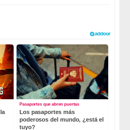
Pasaportes que abren puertas
la
Los pasaportes más
poderosos del mundo, ¿está el
tuyo?