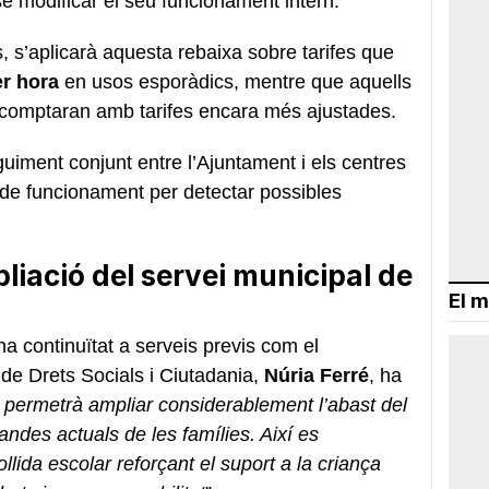
se modificar el seu funcionament intern.
es, s’aplicarà aquesta rebaixa sobre tarifes que
er hora
en usos esporàdics, mentre que aquells
 comptaran amb tarifes encara més ajustades.
guiment conjunt entre l’Ajuntament i els centres
de funcionament per detectar possibles
iació del servei municipal de
El m
a continuïtat a serveis previs com el
de Drets Socials i Ciutadania,
Núria Ferré
, ha
 permetrà ampliar considerablement l’abast del
andes actuals de les famílies. Així es
lida escolar reforçant el suport a la criança