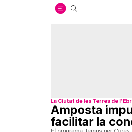
Ir
Cercar
al
contenido
La Ciutat de les Terres de l'Eb
Amposta impul
facilitar la con
El programa Temps per Cures perm