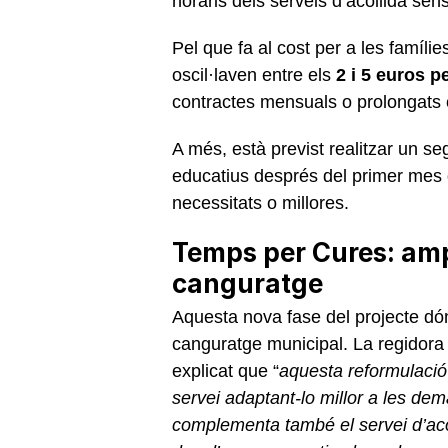
horaris dels serveis d’acollida sen
Pel que fa al cost per a les famíli
oscil·laven entre els
2 i 5 euros p
contractes mensuals o prolongats
A més, està previst realitzar un se
educatius després del primer mes 
necessitats o millores.
Temps per Cures: ampl
canguratge
Aquesta nova fase del projecte dón
canguratge municipal. La regidora 
explicat que “
aquesta reformulació
servei adaptant-lo millor a les dem
complementa també el servei d’acol