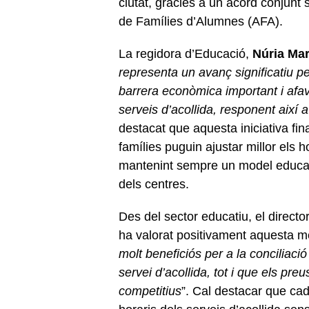
ciutat, gràcies a un acord conjunt 
de Famílies d’Alumnes (AFA).
La regidora d’Educació,
Núria Ma
representa un avanç significatiu per
barrera econòmica important i afav
serveis d’acollida, responent així a
destacat que aquesta iniciativa fi
famílies puguin ajustar millor els 
mantenint sempre un model educatiu
dels centres.
Des del sector educatiu, el direct
ha valorat positivament aquesta m
molt beneficiós per a la conciliaci
servei d’acollida, tot i que els pr
competitius
”. Cal destacar que ca