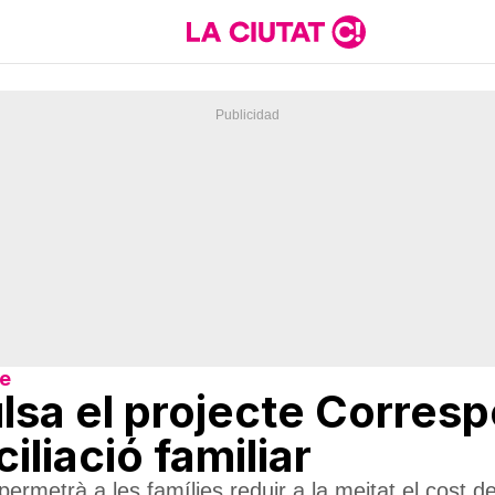
re
sa el projecte Corresp
ciliació familiar
etrà a les famílies reduir a la meitat el cost dels 