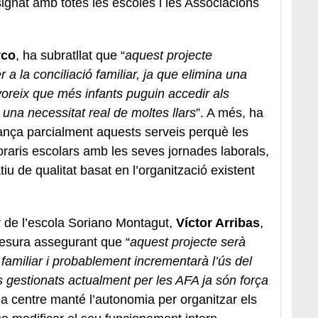
signat amb totes les escoles i les Associacions
rco
, ha subratllat que “
aquest projecte
 a la conciliació familiar, ja que elimina una
oreix que més infants puguin accedir als
 una necessitat real de moltes llars
”. A més, ha
nança parcialment aquests serveis perquè les
horaris escolars amb les seves jornades laborals,
 de qualitat basat en l’organització existent
or de l’escola Soriano Montagut,
Víctor Arribas
,
esura assegurant que “
aquest projecte serà
ó familiar i probablement incrementarà l’ús del
eus gestionats actualment per les AFA ja són força
da centre manté l’autonomia per organitzar els