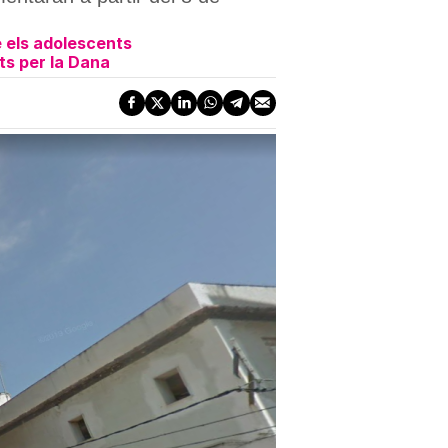
 els adolescents
ts per la Dana