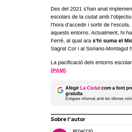
Des del 2021 s’han anat implement
escolars de la ciutat amb l’objecti
l’hora d’accedir i sortir de l’escol
aquests entorns. Actualment, hi ha
Ferré, al qual ara
s’hi suma el Mi
Sagrat Cor i al Soriano-Montagut 
La pacificació dels entorns escola
(PAM)
.
Afegir
La Ciutat
com a font pr
gratuïta
Estigues informat amb les últimes notíc
Sobre l'autor
REDACCIÓ