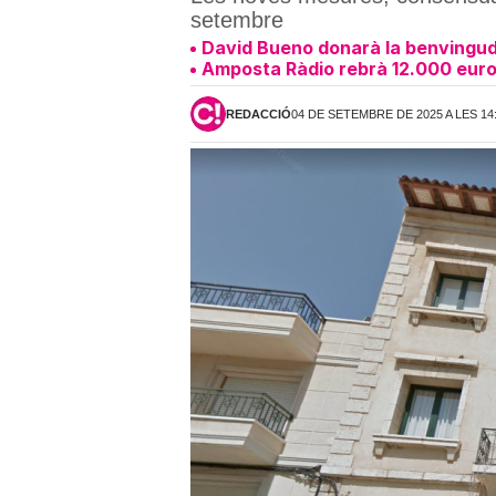
setembre
David Bueno donarà la benvingud
Amposta Ràdio rebrà 12.000 euros
REDACCIÓ
04 DE SETEMBRE DE 2025 A LES 14