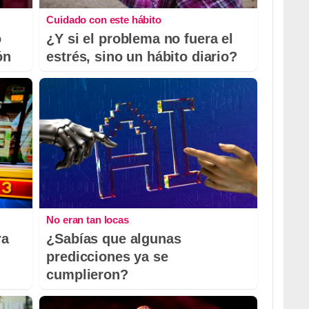
Cuidado con este hábito
o
¿Y si el problema no fuera el
ón
estrés, sino un hábito diario?
No eran tan locas
ra
¿Sabías que algunas
predicciones ya se
cumplieron?