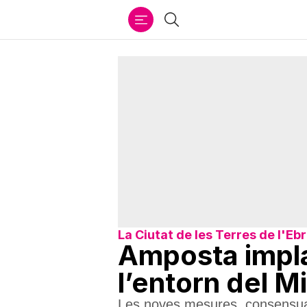
Ir
Cercar
al
contenido
La Ciutat de les Terres de l'Eb
Amposta impla
l’entorn del M
Les noves mesures, consensuade