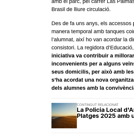
amb el parc, pel carrer Las Palmas e
Brasil de lliure circulació.
Des de fa uns anys, els accessos p
manera temporal amb tanques coinc
l’alumnat, així ho van acordar la di
consistori. La regidora d’Educació
iniciativa va contribuir a millor
inconvenients per a alguns veïn
seus domicilis, per això amb les
s’ha acordat una nova organitzac
dels alumnes amb la convivènci
CONTINGUT RELACIONAT
La Policia Local d'
Platges 2025 amb u