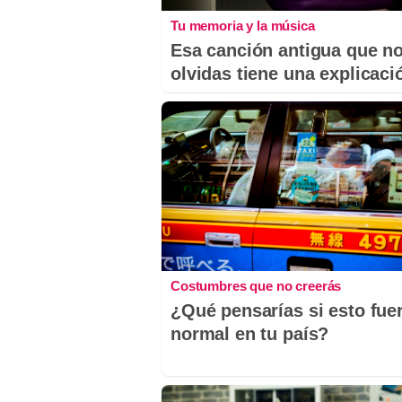
Tu memoria y la música
Esa canción antigua que n
olvidas tiene una explicaci
Costumbres que no creerás
¿Qué pensarías si esto fue
normal en tu país?