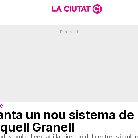
re
nta un nou sistema de 
iquell Granell
s amb el veïnat i la direcció del centre, s’implem