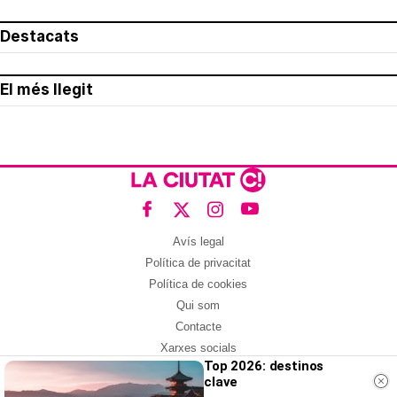
Destacats
El més llegit
Avís legal
Política de privacitat
Política de cookies
Qui som
Contacte
Xarxes socials
Top 2026: destinos
clave
Amb col·laboració de: