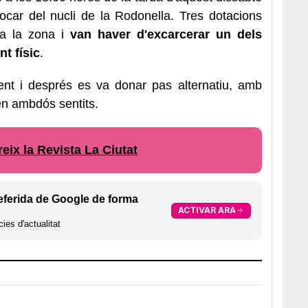
ocar del nucli de la Rodonella. Tres dotacions
 a la zona i
van haver d'excarcerar un dels
t físic
.
ment i després es va donar pas alternatiu, amb
en ambdós sentits.
eix la Revista La Ciutat
eferida de Google de forma
ACTIVAR ARA
ies d'actualitat