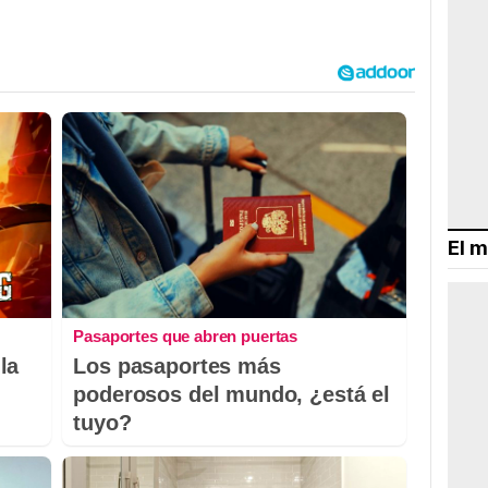
El m
Pasaportes que abren puertas
la
Los pasaportes más
poderosos del mundo, ¿está el
tuyo?