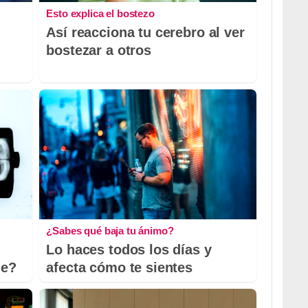
Esto explica el bostezo
Así reacciona tu cerebro al ver
bostezar a otros
¿Sabes qué baja tu ánimo?
Lo haces todos los días y
le?
afecta cómo te sientes