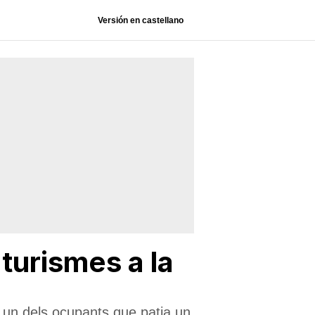
Versión en castellano
 turismes a la
 un dels ocupants que patia un