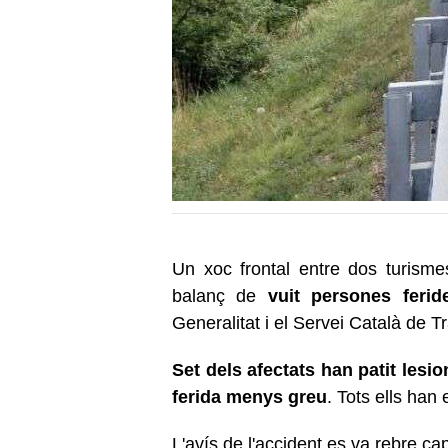
Un xoc frontal entre dos turism
balanç de
vuit persones ferid
Generalitat i el Servei Català de T
Set dels afectats han patit lesi
ferida menys greu
. Tots ells han
L'avís de l'accident es va rebre ca