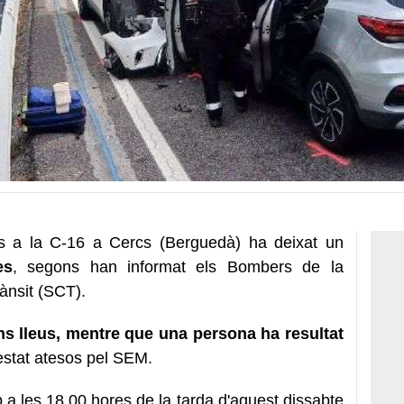
es a la C-16 a Cercs (Berguedà) ha deixat un
es
, segons han informat els Bombers de la
rànsit (SCT).
ons lleus, mentre que una persona ha resultat
 estat atesos pel SEM.
p a les 18.00 hores de la tarda d'aquest dissabte