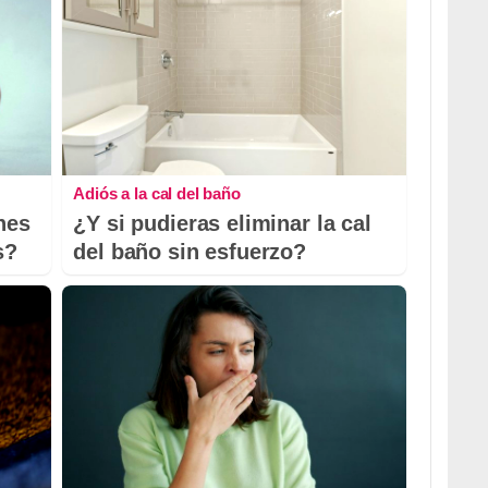
Adiós a la cal del baño
nes
¿Y si pudieras eliminar la cal
s?
del baño sin esfuerzo?