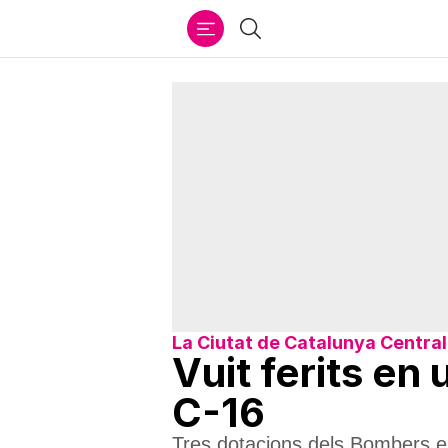
Ir
Cercar
al
contenido
La Ciutat de Catalunya Central
Vuit ferits en 
C-16
Tres dotacions dels Bombers es