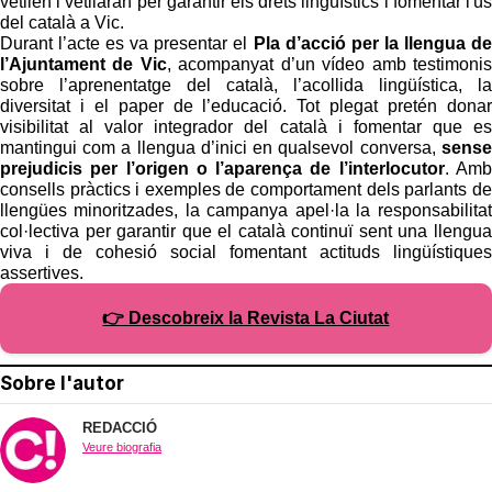
vetllen i vetllaran per garantir els drets lingüístics i fomentar l'ús
del català a Vic.
Durant l’acte es va presentar el
Pla d’acció per la llengua de
l’Ajuntament de Vic
, acompanyat d’un vídeo amb testimonis
sobre l’aprenentatge del català, l’acollida lingüística, la
diversitat i el paper de l’educació. Tot plegat pretén donar
visibilitat al valor integrador del català i fomentar que es
mantingui com a llengua d’inici en qualsevol conversa,
sense
prejudicis per l’origen o l’aparença de l’interlocutor
. Amb
consells pràctics i exemples de comportament dels parlants de
llengües minoritzades, la campanya apel·la la responsabilitat
col·lectiva per garantir que el català continuï sent una llengua
viva i de cohesió social fomentant actituds lingüístiques
assertives.
👉 Descobreix la Revista La Ciutat
Sobre l'autor
REDACCIÓ
Veure biografia