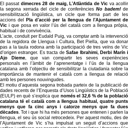
El passat
dimecres 28 de maig, L’Atlàntida de Vic
va acollir
la segona xerrada del cicle de conferències
No badem!
de
sensibilització lingüística,
un cicle que forma part de les
accions del
Pla d’acció per la llengua de l’Ajuntament de
Vic
i
que posa en valor l’ús del català com a llengua pròpia,
habitual i de convivència.
L’acte, conduït per Eudald Puig, va comptar amb la intervenció
de la regidora de Llengua i Cultura, Bet Piella, que va donar
pas a la taula rodona amb la participació de tres veïns de Vic
d’origen estranger. Es tracta de
Safae Ibrahimi, Derbi Marín i
Ajo Dieme
, que van compartir les seves experiències
personals en l’àmbit de l’aprenentatge i l’ús de la llengua
catalana amb l’objectiu de sensibilitzar la ciutadania sobre la
importància de mantenir el català com a llengua de relació
amb les persones nouvingudes.
El motiu d’aquesta segona trobada parteix de la publicació de
dades recents de l’Enquesta d’Usos Lingüístics de la Població
(EULP) en què s’explica que
només el 32,6 % de la població
catalana té el català com a llengua habitual, quatre punts
menys que fa cinc anys i catorze menys que fa dues
dècades
. Tot i que hi ha més persones que entenen i parlen la
llengua, el seu ús social retrocedeix. Per aquest motiu, des de
l’Ajuntament de Vic s’ha impulsat un seguit d’accions que