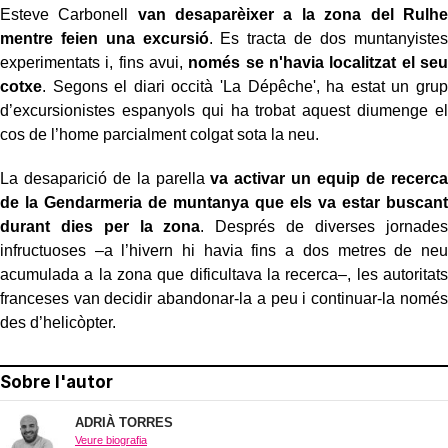
Esteve Carbonell
van desaparèixer a la zona del Rulhe
mentre feien una excursió
. Es tracta de dos muntanyistes
experimentats i, fins avui,
només se n'havia localitzat el seu
cotxe
. Segons el diari occità 'La Dépêche', ha estat un grup
d’excursionistes espanyols qui ha trobat aquest diumenge el
cos de l’home parcialment colgat sota la neu.
La desaparició de la parella
va activar un equip de recerca
de la Gendarmeria de muntanya que els va estar buscant
durant dies per la zona
. Després de diverses jornades
infructuoses –a l’hivern hi havia fins a dos metres de neu
acumulada a la zona que dificultava la recerca–, les autoritats
franceses van decidir abandonar-la a peu i continuar-la només
des d’helicòpter.
Sobre l'autor
ADRIÀ TORRES
Veure biografia