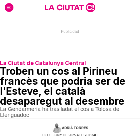
Ir
al
contenido
La Ciutat de Catalunya Central
Troben un cos al Pirineu
francès que podria ser de
l'Esteve, el català
desaparegut al desembre
La Gendarmeria ha traslladat el cos a Tolosa de
Llenguadoc
ADRIÀ TORRES
02 DE JUNY DE 2025 A LES 07:34H