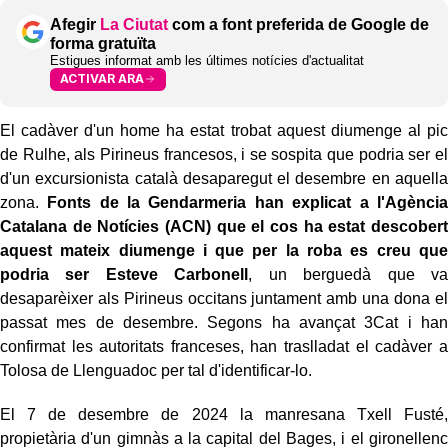
Afegir
La Ciutat
com a font preferida de Google de
forma gratuïta
Estigues informat amb les últimes notícies d'actualitat
ACTIVAR ARA
El cadàver d'un home ha estat trobat aquest diumenge al pic
de Rulhe, als Pirineus francesos, i se sospita que podria ser el
d'un excursionista català desaparegut el desembre en aquella
zona.
Fonts de la Gendarmeria han explicat a l'Agència
Catalana de Notícies (ACN) que el cos ha estat descobert
aquest mateix diumenge i que per la roba es creu que
podria ser Esteve Carbonell
, un berguedà que va
desaparèixer als Pirineus occitans juntament amb una dona el
passat mes de desembre. Segons ha avançat 3Cat i han
confirmat les autoritats franceses, han traslladat el cadàver a
Tolosa de Llenguadoc per tal d'identificar-lo.
El 7 de desembre de 2024 la manresana Txell Fusté,
propietària d'un gimnàs a la capital del Bages, i el gironellenc