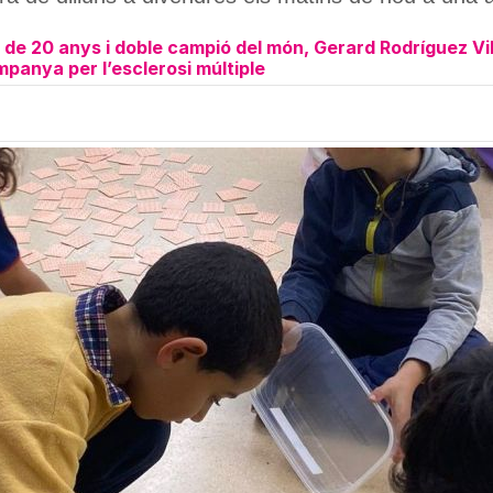
a de 20 anys i doble campió del món, Gerard Rodríguez Vi
panya per l’esclerosi múltiple