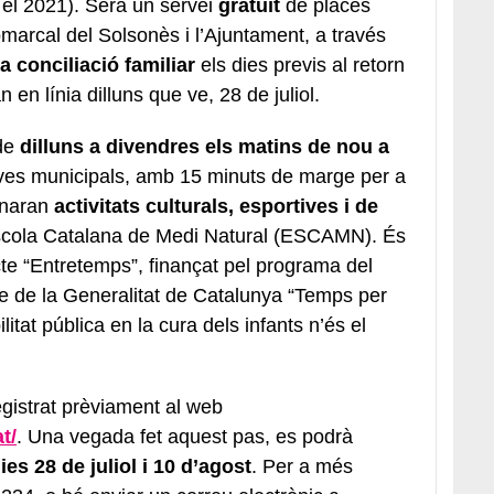
 el 2021). Serà un servei
gratuït
de places
omarcal del Solsonès i l’Ajuntament, a través
la conciliació familiar
els dies previs al retorn
n en línia dilluns que ve, 28 de juliol.
de
dilluns a divendres els matins de nou a
tives municipals, amb 15 minuts de marge per a
ginaran
activitats culturals, esportives i de
’Escola Catalana de Medi Natural (ESCAMN). És
cte “Entretemps”, finançat pel programa del
e de la Generalitat de Catalunya “Temps per
itat pública en la cura dels infants n’és el
registrat prèviament al web
t/
. Una vegada fet aquest pas, es podrà
ies 28 de juliol i 10 d’agost
. Per a més