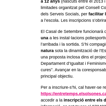
a 12 anys
(nascuts entre el 2013 i
limitades organitzat pel Consell C
dels Serveis Socials, per
facilitar 
a l’escola. Les inscripcions s’obrira
El Casal de Setembre funcionarà 
una
a les instal·lacions poliespor
l’arribada i la sortida. S’hi compa
natura
sota la dinamització de l
una proposta inclosa dins el proje
Departament d’Igualtat i Feminism
cures”. Avançar en la coresponsabil
principal objectiu.
Per a inscriure-s’hi, cal haver-se 
https://entretemps.elsolsones.ca
accedir a la
inscripció entre els d