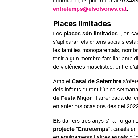
informació, es pot trucar al 97348
entretemps@elsolsones.cat
.
Places limitades
Les
places són limitades
i, en c
s’aplicaran els criteris socials est
les famílies monoparentals, nombr
tenir algun membre familiar amb di
de violències masclistes, entre d’a
Amb el
Casal de Setembre
s’ofer
dels infants durant l’única setmana
de Festa Major
i l’arrencada del c
en anteriors ocasions des del 202
Els darrers tres anys s’han organit
projecte
“
Entretemps
”: casals en
en equipaments i altres espais púb