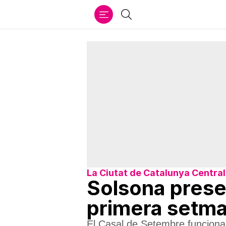
Ir
Cercar
al
contenido
La Ciutat de Catalunya Central
Solsona presen
primera setm
El Casal de Setembre funcionarà