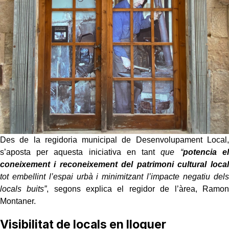
Des de la regidoria municipal de Desenvolupament Local,
s’aposta per aquesta iniciativa en tant
que “
potencia el
coneixement i reconeixement del patrimoni cultural local
tot embellint l’espai urbà i minimitzant l’impacte negatiu dels
locals buits”
, segons explica el regidor de l’àrea, Ramon
Montaner.
Visibilitat de locals en lloguer