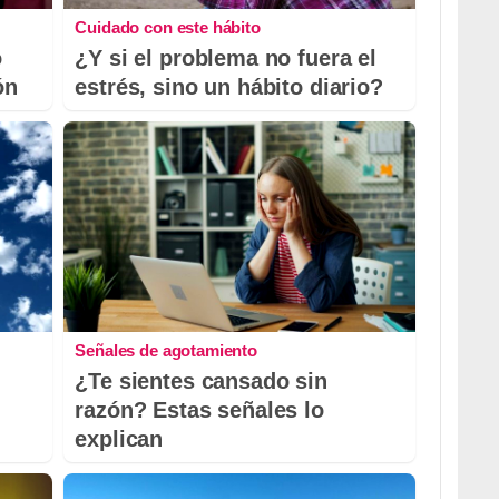
Cuidado con este hábito
o
¿Y si el problema no fuera el
ón
estrés, sino un hábito diario?
Señales de agotamiento
¿Te sientes cansado sin
razón? Estas señales lo
explican