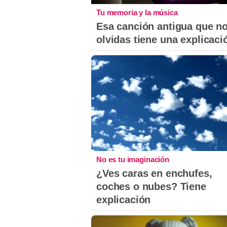
Tu memoria y la música
Esa canción antigua que n
olvidas tiene una explicaci
No es tu imaginación
¿Ves caras en enchufes,
coches o nubes? Tiene
explicación