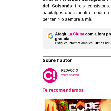
del Solsonès
i els consistoris
habitatges que s’anoti el codi de 
per tenir-lo sempre a mà.
Afegir
La Ciutat
com a font pr
gratuïta
Estigues informat amb les últimes notíc
Sobre l'autor
REDACCIÓ
Veure biografia