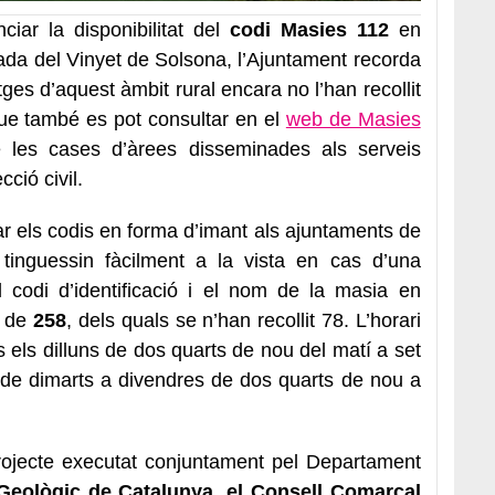
iar la disponibilitat del
codi Masies 112
en
ada del Vinyet de Solsona, l’Ajuntament recorda
ges d’aquest àmbit rural encara no l’han recollit
que també es pot consultar en el
web de Masies
 de les cases d’àrees disseminades als serveis
ció civil.
tar els codis en forma d’imant als ajuntaments de
tinguessin fàcilment a la vista en cas d’una
 codi d’identificació i el nom de la masia en
l de
258
, dels quals se n’han recollit 78. L’horari
s els dilluns de dos quarts de nou del matí a set
 de dimarts a divendres de dos quarts de nou a
rojecte executat conjuntament pel Departament
 i Geològic de Catalunya, el Consell Comarcal