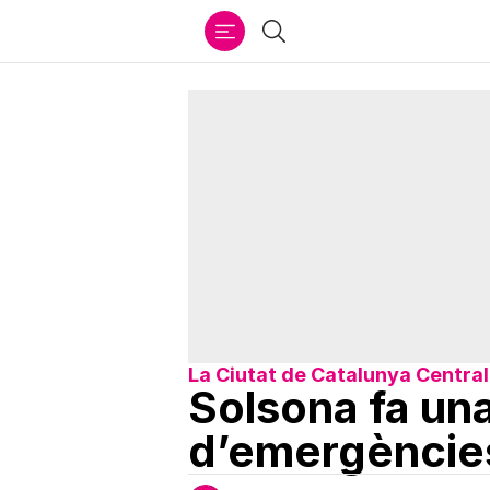
Ir
Cercar
al
contenido
La Ciutat de Catalunya Central
Solsona fa una
d’emergèncie