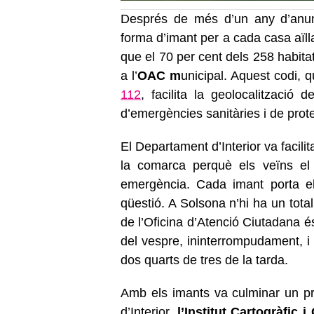
Després de més d’un any d’anunc
forma d’imant per a cada casa aïll
que el 70 per cent dels 258 habitat
a l’
OAC m
unicipal. Aquest codi, 
112
, facilita la geolocalització
d’emergències sanitàries i de protec
El Departament d’Interior va facili
la comarca perquè els veïns el 
emergència. Cada imant porta el
qüestió. A Solsona n’hi ha un tota
de l’Oficina d’Atenció Ciutadana é
del vespre, ininterrompudament, i
dos quarts de tres de la tarda.
Amb els imants va culminar un p
d’Interior,
l’Institut Cartogràfic