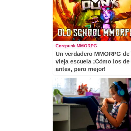
Corepunk MMORPG
Un verdadero MMORPG de 
vieja escuela ¡Cómo los de
antes, pero mejor!