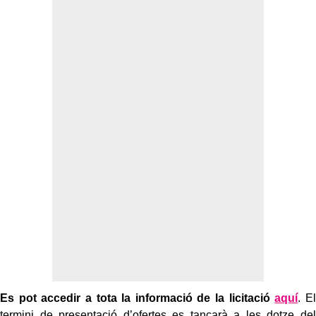
Es pot accedir a tota la informació de la licitació
aquí
. El
termini de presentació d’ofertes es tancarà a les dotze del