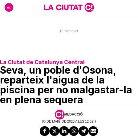
Ir
al
contenido
La Ciutat de Catalunya Central
Seva, un poble d'Osona,
reparteix l'aigua de la
piscina per no malgastar-la
en plena sequera
REDACCIÓ
06 DE MAIG DE 2023 A LES 12:52H