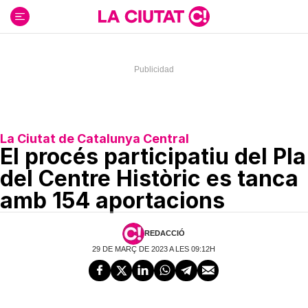
Ir
al
contenido
La Ciutat de Catalunya Central
El procés participatiu del Pla
del Centre Històric es tanca
amb 154 aportacions
REDACCIÓ
29 DE MARÇ DE 2023 A LES 09:12H