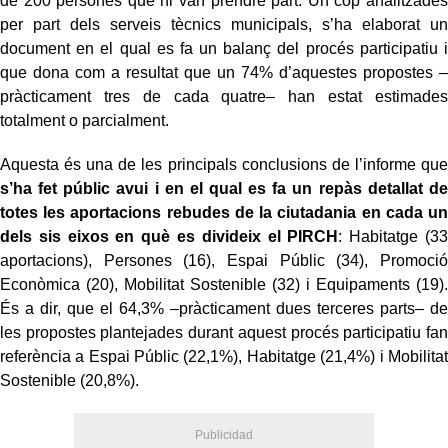
de 200 persones que hi van prendre part. Un cop analitzades
per part dels serveis tècnics municipals, s’ha elaborat un
document en el qual es fa un balanç del procés participatiu i
que dona com a resultat que un 74% d’aquestes propostes –
pràcticament tres de cada quatre– han estat estimades
totalment o parcialment.
Aquesta és una de les principals conclusions de l’informe que
s’ha fet públic avui i en el qual es fa un repàs detallat de
totes les aportacions rebudes de la ciutadania en cada un
dels sis eixos en què es divideix el PIRCH
: Habitatge (33
aportacions), Persones (16), Espai Públic (34), Promoció
Econòmica (20), Mobilitat Sostenible (32) i Equipaments (19).
És a dir, que el 64,3% –pràcticament dues terceres parts– de
les propostes plantejades durant aquest procés participatiu fan
referència a Espai Públic (22,1%), Habitatge (21,4%) i Mobilitat
Sostenible (20,8%).