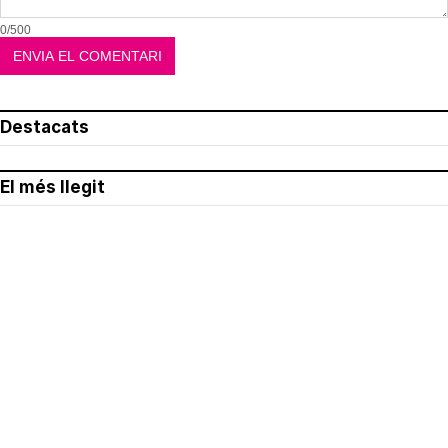
0/500
Destacats
El més llegit
Avís legal
Política de privacitat
Política de cookies
Qui som