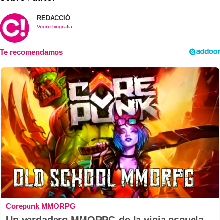
REDACCIÓ
Veure biografia
Corepunk MMORPG
Un verdadero MMORPG de la vieja escuela