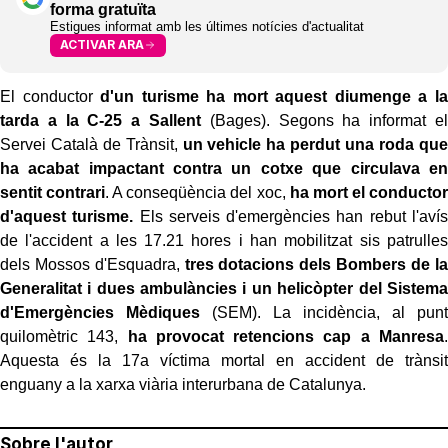
forma gratuïta
Estigues informat amb les últimes notícies d'actualitat
ACTIVAR ARA
El conductor
d'un turisme ha mort aquest diumenge a la
tarda a la C-25 a Sallent
(Bages). Segons ha informat el
Servei Català de Trànsit,
un vehicle ha perdut una roda que
ha acabat impactant contra un cotxe que circulava en
sentit contrari
. A conseqüència del xoc,
ha mort el conductor
d'aquest turisme.
Els serveis d'emergències han rebut l'avís
de l'accident a les 17.21 hores i han mobilitzat sis patrulles
dels Mossos d'Esquadra,
tres dotacions dels Bombers de la
Generalitat i dues ambulàncies i un helicòpter del Sistema
d'Emergències Mèdiques
(SEM). La incidència, al punt
quilomètric 143,
ha provocat retencions cap a Manresa
.
Aquesta és la 17a víctima mortal en accident de trànsit
enguany a la xarxa viària interurbana de Catalunya.
Sobre l'autor