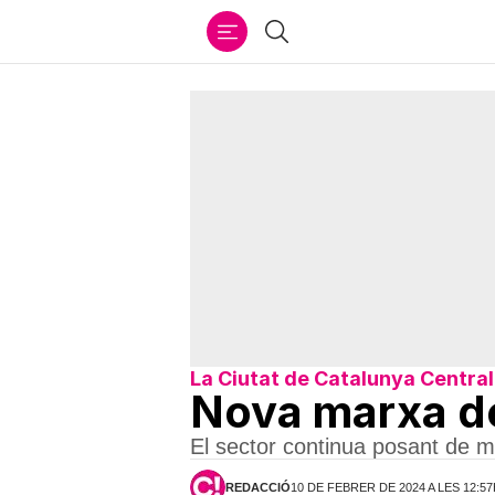
Ir
Cercar
al
contenido
La Ciutat de Catalunya Central
Nova marxa del
El sector continua posant de ma
REDACCIÓ
10 DE FEBRER DE 2024 A LES 12:5