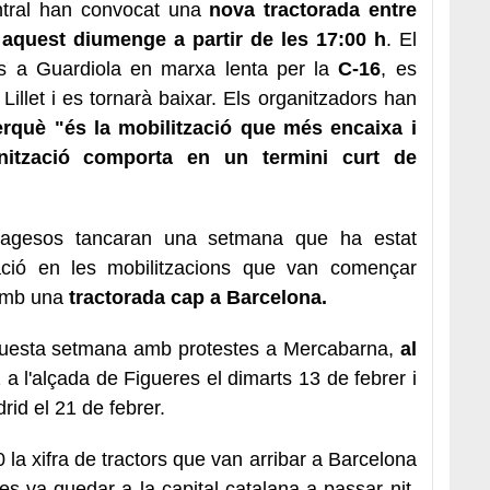
ntral han convocat una
nova tractorada entre
aquest diumenge a partir de les 17:00 h
. El
fins a Guardiola en marxa lenta per la
C-16
, es
Lillet i es tornarà baixar. Els organitzadors han
rquè "és la mobilització que més encaixa i
ització comporta en un termini curt de
 pagesos tancaran una setmana que ha estat
ipació en les mobilitzacions que van començar
 amb una
tractorada cap a Barcelona.
aquesta setmana amb protestes a Mercabarna,
al
 a l'alçada de Figueres el dimarts 13 de febrer i
id el 21 de febrer.
 la xifra de tractors que van arribar a Barcelona
s va quedar a la capital catalana a passar nit.