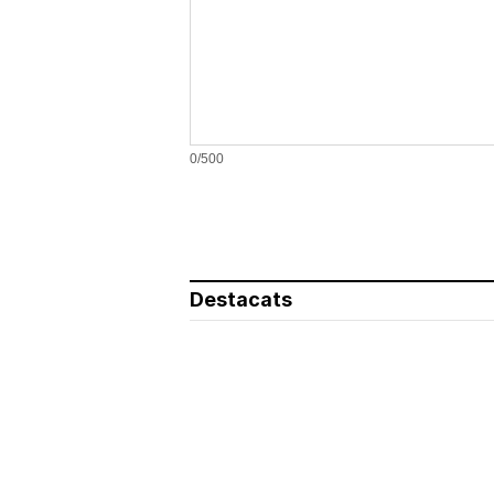
0/500
Destacats