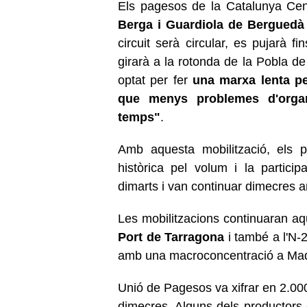
Els pagesos de la Catalunya Ce
Berga i Guardiola de Berguedà 
circuit serà circular, es pujarà 
girarà a la rotonda de la Pobla de 
optat per fer
una marxa lenta pe
que menys problemes d'organ
temps"
.
Amb aquesta mobilització, els
històrica pel volum i la partic
dimarts i van continuar dimecres
Les mobilitzacions continuaran 
Port de Tarragona
i també a l'N-2
amb una macroconcentració a Madr
Unió de Pagesos va xifrar en 2.000
dimecres. Alguns dels productors e