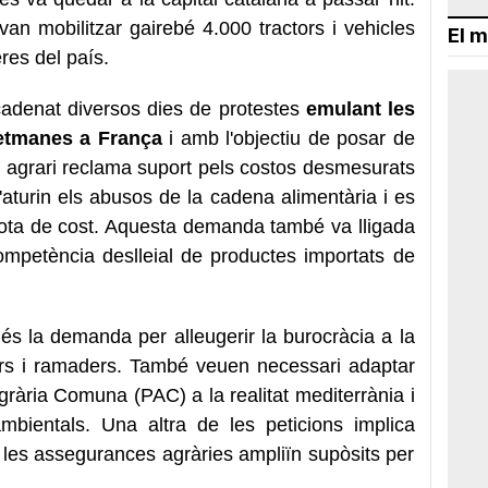
 van mobilitzar gairebé 4.000 tractors i vehicles
El m
eres del país.
cadenat diversos dies de protestes
emulant les
setmanes a França
i amb l'objectiu de posar de
r agrari reclama suport pels costos desmesurats
s'aturin els abusos de la cadena alimentària i es
 sota de cost. Aquesta demanda també va lligada
ompetència deslleial de productes importats de
a és la demanda per alleugerir la burocràcia a la
tors i ramaders. També veuen necessari adaptar
Agrària Comuna (PAC) a la realitat mediterrània i
iambientals. Una altra de les peticions implica
 les assegurances agràries ampliïn supòsits per