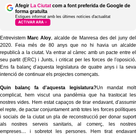
Afegir
La Ciutat
com a font preferida de Google de
forma gratuïta
Estigues informat amb les últimes notícies d'actualitat
ACTIVAR ARA
Entrevistem
Marc Aloy
, alcalde de Manresa des del juny del
2020. Feia més de 80 anys que no hi havia un alcalde
republicà a la ciutat. Va entrar al càrrec amb un pacte entre el
seu partit (ERC) i Junts, i criticat per les forces de l'oposició.
Ens fa balanç d'aquesta legislatura de quatre anys i la seva
intenció de continuar els projectes començats.
Quin balanç fa d'aquesta legislatura?
Un mandat molt
complicat, hem viscut una pandèmia que ha trastocat les
nostres vides. Hem estat capaços de tirar endavant, d'assumir
el repte, de pactar conjuntament amb totes les forces polítiques
i socials de la ciutat un pla de reconstrucció per donar suport
als nostres serveis sanitaris, al comerç, les nostres
empreses… i sobretot les persones. Hem tirat endavant