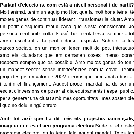
Parlant d'eleccions, com està a nivell personal i de partit?
Molt animat, tenim un equip molt fort que fa molt bona feina, té
moltes ganes de continuar liderant i transformar la ciutat. Amb
un partit d'esquerra republicana que s'està cohesionant. Jo
personalment amb molta il·lusió, he intentat estar sempre a tot
arreu, escoltant a la gent i donar resposta. Sobretot a les
xarxes socials, en un món on tenen molt de pes, interactuo
amb els ciutadans que em demanen coses. Intento donar
resposta sempre que és possible. Amb moltes ganes de tenir
un mandat sencer sense interferències com la covid. Tenim
projectes per un valor de 200M d'euros que hem anat a buscar
i tenim el finançament. Aquest proper mandat ha de ser un
esclat d'inversions de posar al dia equipaments i espai públic,
per a generar una ciutat amb més oportunitats i més sostenible
i que no deixi ningú enrere.
Amb tot això que ha dit més els projectes començats,
imagino que és el seu programa electoral
Si de fet el nostre
programa electoral és la feina feta aquest mandat. Totes les