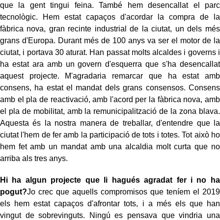
que la gent tingui feina. També hem desencallat el parc
tecnològic. Hem estat capaços d'acordar la compra de la
fàbrica nova, gran recinte industrial de la ciutat, un dels més
grans d'Europa. Durant més de 100 anys va ser el motor de la
ciutat, i portava 30 aturat. Han passat molts alcaldes i governs i
ha estat ara amb un govern d'esquerra que s'ha desencallat
aquest projecte. M'agradaria remarcar que ha estat amb
consens, ha estat el mandat dels grans consensos. Consens
amb el pla de reactivació, amb l'acord per la fàbrica nova, amb
el pla de mobilitat, amb la remunicipalització de la zona blava.
Aquesta és la nostra manera de treballar, d'entendre que la
ciutat l'hem de fer amb la participació de tots i totes. Tot això ho
hem fet amb un mandat amb una alcaldia molt curta que no
arriba als tres anys.
Hi ha algun projecte que li hagués agradat fer i no ha
pogut?
Jo crec que aquells compromisos que teníem el 2019
els hem estat capaços d'afrontar tots, i a més els que han
vingut de sobrevinguts. Ningú es pensava que vindria una