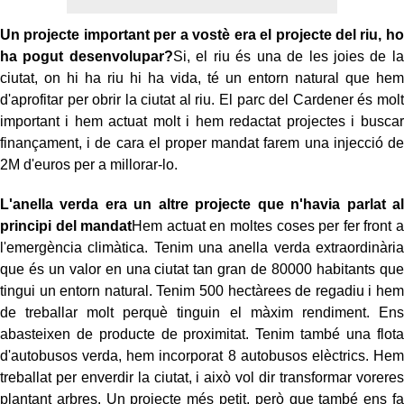
Un projecte important per a vostè era el projecte del riu, ho
ha pogut desenvolupar?
Si, el riu és una de les joies de la
ciutat, on hi ha riu hi ha vida, té un entorn natural que hem
d'aprofitar per obrir la ciutat al riu. El parc del Cardener és molt
important i hem actuat molt i hem redactat projectes i buscar
finançament, i de cara el proper mandat farem una injecció de
2M d'euros per a millorar-lo.
L'anella verda era un altre projecte que n'havia parlat al
principi del mandat
Hem actuat en moltes coses per fer front a
l'emergència climàtica. Tenim una anella verda extraordinària
que és un valor en una ciutat tan gran de 80000 habitants que
tingui un entorn natural. Tenim 500 hectàrees de regadiu i hem
de treballar molt perquè tinguin el màxim rendiment. Ens
abasteixen de producte de proximitat. Tenim també una flota
d'autobusos verda, hem incorporat 8 autobusos elèctrics. Hem
treballat per enverdir la ciutat, i això vol dir transformar voreres
plantant arbres. Un projecte més petit, però que també ens fa