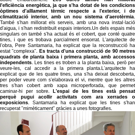
l'eficiència energètica, ja que s'ha dotat de les condicions
òptimes d'aïllament tèrmic respecte a l'exterior, i de
climatització interior, amb un nou sistema d'aerotèrmia
.
També s'han millorat els serveis, amb una nova instal·lació
d'aigua, i s'han redistribuït espais interiors.Un dels espais més
singulars on també s'ha actuat és el cobert, que conté quatre
tines, i que es trobava parcialment ensorrat. L'arquitecte de
l'obra, Pere Santamaria, ha explicat que la reconstrucció ha
estat "complexa".
Es tracta d'una construcció de 90 metres
quadrats de planta baixa i primera planta, amb accessos
independents
. Les tines es troben a la planta baixa, però per
veure-les, cal accedir a la primera planta.L'arquitecte ha
explicat que de les quatre tines, una s'ha deixat descoberta,
per poder veure com s'elaborava el vi, mentre que les altres
tres s'han cobert amb xapa microperforada, que permet
caminar-hi per sobre.
L'espai de les tines està pensat
perquè pugui acollir activitats com ara xerrades o
exposicions
. Santamaria ha explicat que les tines s'han
recuperat "mimèticament" gràcies a unes fotografies.