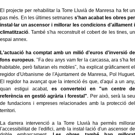
El projecte per rehabilitar la Torre Lluvià de Manresa ha fet un
pas més. En les últimes setmanes
s'han acabat les obres per
instal·lar un ascensor i millorar les condicions d'aïllament i
climatització
. També s'ha reconstruït el cobert de les tines, un
espai annex.
L'actuació ha comptat amb un milió d'euros d'inversió de
fons europeus
. "Fa deu anys vam fer la carcassa, ara s'ha fet
habitable, però faltaran els mobles", ha explicat gràficament el
regidor d'Urbanisme de l'Ajuntament de Manresa, Pol Huguet.
El regidor ha avançat que la intenció és que, d'aquí a un any,
quan estigui acabat,
es converteixi en "un centre de
referència en gestió agrària i forestal"
. Per això, serà la seu
de fundacions i empreses relacionades amb la protecció del
territori.
La darrera intervenció a la Torre Lluvià ha permès millorar
l'accessibilitat de l'edifici, amb la instal·lació d'un ascensor de
doble embarcament.
Les obres també han millorat