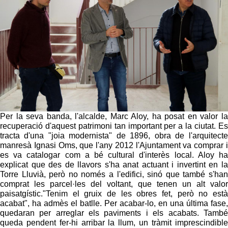
Per la seva banda, l'alcalde, Marc Aloy, ha posat en valor la
recuperació d'aquest patrimoni tan important per a la ciutat. Es
tracta d'una "joia modernista" de 1896, obra de l'arquitecte
manresà Ignasi Oms, que l'any 2012 l'Ajuntament va comprar i
es va catalogar com a bé cultural d'interès local. Aloy ha
explicat que des de llavors s'ha anat actuant i invertint en la
Torre Lluvià, però no només a l'edifici, sinó que també s'han
comprat les parcel·les del voltant, que tenen un alt valor
paisatgístic."Tenim el gruix de les obres fet, però no està
acabat", ha admès el batlle. Per acabar-lo, en una última fase,
quedaran per arreglar els paviments i els acabats. També
queda pendent fer-hi arribar la llum, un tràmit imprescindible