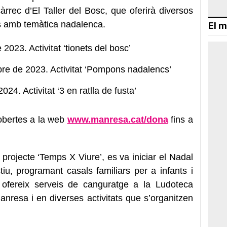
càrrec d’El Taller del Bosc, que oferirà diversos
les amb temàtica nadalenca.
El m
2023. Activitat ‘tionets del bosc’
bre de 2023. Activitat ‘Pompons nadalencs’
024. Activitat ‘3 en ratlla de fusta’
 obertes a la web
www.manresa.cat/dona
fins a
 projecte ‘Temps X Viure’, es va iniciar el Nadal
stiu, programant casals familiars per a infants i
te ofereix serveis de canguratge a la Ludoteca
nresa i en diverses activitats que s’organitzen