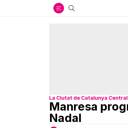
Ir
Cercar
al
contenido
La Ciutat de Catalunya Central
Manresa progr
Nadal