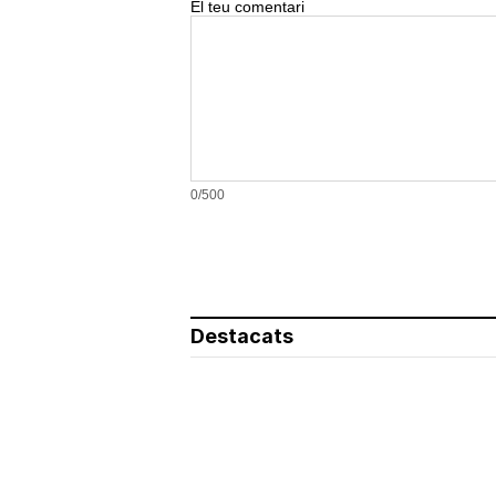
El teu comentari
0/500
Destacats