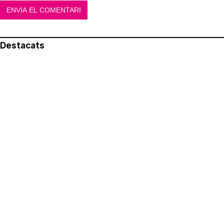
Destacats
El més llegit
Avís legal
Política de privacitat
Política de cookies
Qui som
Contacte
Xarxes socials