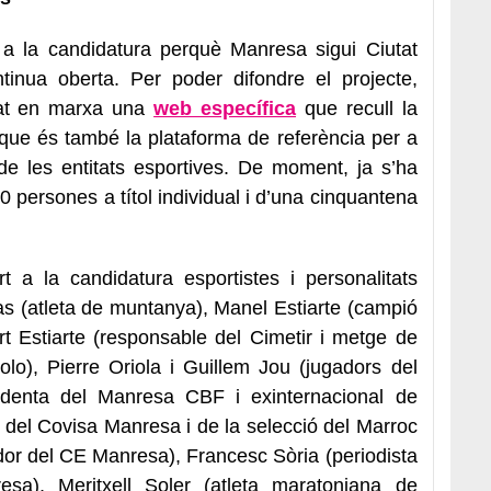
 la candidatura perquè Manresa sigui Ciutat
tinua oberta. Per poder difondre el projecte,
sat en marxa una
web específica
que recull la
 que és també la plataforma de referència per a
de les entitats esportives. De moment, ja s’ha
 persones a títol individual i d’una cinquantena
 a la candidatura esportistes i personalitats
as (atleta de muntanya), Manel Estiarte (campió
rt Estiarte (responsable del Cimetir i metge de
olo), Pierre Oriola i Guillem Jou (jugadors del
identa del Manresa CBF i exinternacional de
 del Covisa Manresa i de la selecció del Marroc
gador del CE Manresa), Francesc Sòria (periodista
esa), Meritxell Soler (atleta maratoniana de