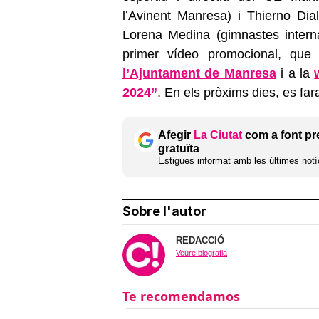
l’Avinent Manresa) i Thierno Dial
Lorena Medina (gimnastes internac
primer vídeo promocional, que
l’Ajuntament de Manresa
i a la
2024”
. En els pròxims dies, es fa
Afegir
La Ciutat
com a font pr
gratuïta
Estigues informat amb les últimes notíc
Sobre l'autor
REDACCIÓ
Veure biografia