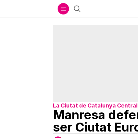
Ir
Cercar
al
contenido
La Ciutat de Catalunya Central
Manresa defens
ser Ciutat Eur