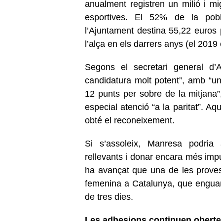
anualment registren un milió i mi
esportives. El 52% de la pobla
l’Ajuntament destina 55,22 euros p
l’alça en els darrers anys (el 2019
Segons el secretari general d’
candidatura molt potent”, amb “un
12 punts per sobre de la mitjana”
especial atenció “a la paritat”. Aq
obté el reconeixement.
Si s’assoleix, Manresa podria a
rellevants i donar encara més impul
ha avançat que una de les proves 
femenina a Catalunya, que engua
de tres dies.
Les adhesions continuen obert