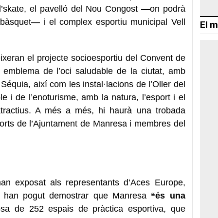
a d’skate, el pavelló del Nou Congost —on podrà
l bàsquet— i el complex esportiu municipal Vell
El m
xeran el projecte socioesportiu del Convent de
, emblema de l’oci saludable de la ciutat, amb
 Séquia, així com les instal·lacions de l’Oller del
e i de l’enoturisme, amb la natura, l’esport i el
tractius. A més a més, hi haurà una trobada
ports de l’Ajuntament de Manresa i membres del
’han exposat als representants d’Aces Europe,
entí han pogut demostrar que Manresa
“és una
posa de 252 espais de pràctica esportiva, que