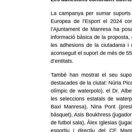
La campanya per sumar suports a
Europea de l’Esport el 2024 con
l’Ajuntament de Manresa ha po
informació bàsica de la proposta,
les adhesions de la ciutadania i 
aconseguit el suport de més de 550
d’entitats.
També han mostrat el seu suport
destacades de la ciutat: Núria Pic
olímpic de waterpolo), el Dr. Albe
les seleccions estatals de waterp
Baxi Manresa), Nina Pont (pres
bàsquet), Asis Boukhress (jugador
de futbol sala), Àlex Iglesias (ju
esportiu i directiu del CE Manr