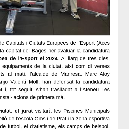
de Capitals i Ciutats Europees de l’Esport (Aces
 la capital del Bages per avaluar la candidatura
pea de l’Esport el 2024
. Al llarg de tres dies,
s equipaments de la ciutat, així com di verses
arts al matí, l’alcalde de Manresa, Marc Aloy
Anjo Valentí Moll, han defensat la candidatura
t i, tot seguit, s’han traslladat a l’Ateneu Les
nstal·lacions de primera mà.
iutat,
el jurat
visitarà les Piscines Municipals
lló de l’escola Oms i de Prat i la zona esportiva
de futbol, el d’atletisme, els camps de beisbol,