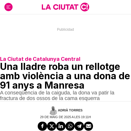
Ir
al
contenido
La Ciutat de Catalunya Central
Una lladre roba un rellotge
amb violència a una dona de
91 anys a Manresa
A conseqüència de la caiguda, la dona va patir la
fractura de dos ossos de la cama esquerra
ADRIÀ TORRES
29 DE MAIG DE 2025 A LES 19:11H