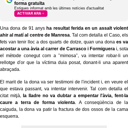
forma gratuïta
Estigues informat amb les últimes notícies d'actualitat
ACTIVAR ARA
Una dona de 91 anys
ha resultat ferida en un assalt violent
ahir al matí al centre de Manresa
. Tal com detalla el Caso, els
fets van tenir lloc a dos quarts de dotze, quan una dona
es va
acostar a una àvia al carrer de Carrasco i Formiguera
i, sota
el mètode conegut com a "mimosa", va intentar robar-li un
rellotge d'or que la víctima duia posat, donant-li una aparent
abraçada.
El marit de la dona va ser testimoni de l'incident i, en veure el
que estava passant, va intentar intervenir. Tal com detalla el
citat mitjà,
la lladre no va dubtar a empentar l'àvia, fent-la
caure a terra de forma violenta
. A conseqüència de la
caiguda, la dona va patir la fractura de dos ossos de la cama
esquerra.