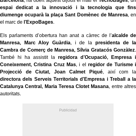
Barcelona
, ha obert aquest dijous el matí el
TecnoBages
, un
espai dedicat a la innovació i la tecnologia que fins
diumenge ocuparà la plaça Sant Domènec de Manresa
, en
el marc de
l’ExpoBages
.
Els parlaments d’obertura han anat a càrrec de l’
alcalde de
Manresa, Marc Aloy Guàrdia
, i de la
presidenta de la
Cambra de Comerç de Manresa, Sílvia Gratacós Gonzàlez
.
També hi ha assistit la
regidora d’Ocupació, Empresa i
Coneixement, Cristina Cruz Mas
, i el
regidor de Turisme i
Projecció de Ciutat, Joan Calmet Piqué
, així com la
directora dels Serveis Territorials d'Empresa i Treball a la
Catalunya Central, Maria Teresa Clotet Masana
, entre altres
autoritats.