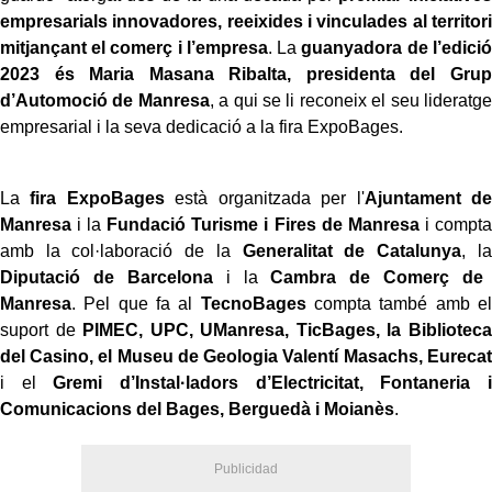
empresarials innovadores, reeixides i vinculades al territori
mitjançant el comerç i l’empresa
. La
guanyadora de l’edició
2023 és Maria Masana Ribalta, presidenta del Grup
d’Automoció de Manresa
, a qui se li reconeix el seu lideratge
empresarial i la seva dedicació a la fira ExpoBages.
La
fira ExpoBages
està organitzada per l'
Ajuntament de
Manresa
i la
Fundació Turisme i Fires de Manresa
i compta
amb la col·laboració de la
Generalitat de Catalunya
, la
Diputació de Barcelona
i la
Cambra de Comerç de
Manresa
. Pel que fa al
TecnoBages
compta també amb el
suport de
PIMEC, UPC, UManresa, TicBages, la Biblioteca
del Casino, el Museu de Geologia Valentí Masachs, Eurecat
i el
Gremi d’Instal·ladors d’Electricitat, Fontaneria i
Comunicacions del Bages, Berguedà i Moianès
.