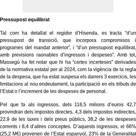
Pressupost equilibrat
Tal com ha detallat el regidor d’Hisenda, es tracta “d’un
pressupost de transició, que incorpora compromisos i
programes del mandat anterior”, i “d’un pressupost equilibrat,
amb previsions raonables d’ingressos i despeses”. Amb tot,
Massegú ha fet notar que hi ha “certes incerteses” derivades
de la normativa estatal per al 2024, com la vigència de la regla
de la despesa, que ha estat suspesa els darrers 3 exercicis, les
limitacions al nou endeutament, la participació en els tributs de
l’Estat o l’increment de les despeses de personal.
Pel que fa als ingressos, dels 116,5 milions d’euros 42,7
provindran dels impostos directes, 4,3 dels impostos indirectes,
22,9 de les taxes i dels preus públics, 38,2 de les despeses
corrents i 8,4 d’altres conceptes. D’aquests ingressos, el 66%
(25,2 M€) provenen de l’Estat espanyol, 23% de la Generalitat