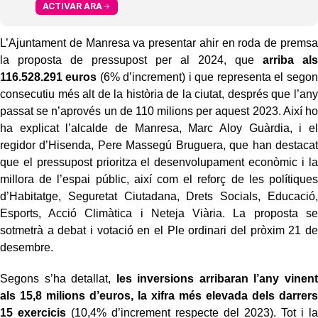
ACTIVAR ARA
L’Ajuntament de Manresa va presentar ahir en roda de premsa
la proposta de pressupost per al 2024, que
arriba als
116.528.291 euros
(6% d’increment) i que representa el segon
consecutiu més alt de la història de la ciutat, després que l’any
passat se n’aprovés un de 110 milions per aquest 2023. Així ho
ha explicat l’alcalde de Manresa, Marc Aloy Guàrdia, i el
regidor d’Hisenda, Pere Massegú Bruguera, que han destacat
que el pressupost prioritza el desenvolupament econòmic i la
millora de l’espai públic, així com el reforç de les polítiques
d’Habitatge, Seguretat Ciutadana, Drets Socials, Educació,
Esports, Acció Climàtica i Neteja Viària. La proposta se
sotmetrà a debat i votació en el Ple ordinari del pròxim 21 de
desembre.
Segons s’ha detallat,
les inversions arribaran l’any vinent
als 15,8 milions d’euros, la xifra més elevada dels darrers
15 exercicis
(10,4% d’increment respecte del 2023). Tot i la