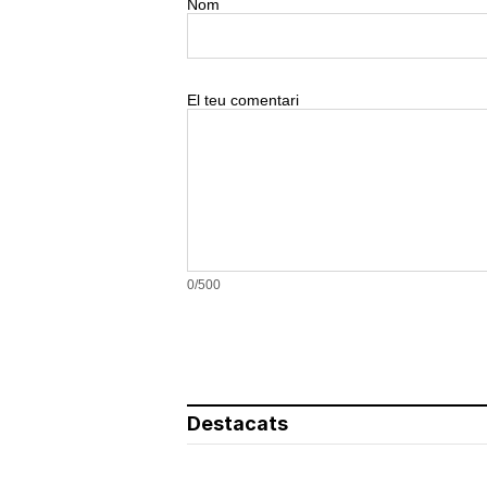
Nom
El teu comentari
0/500
Destacats