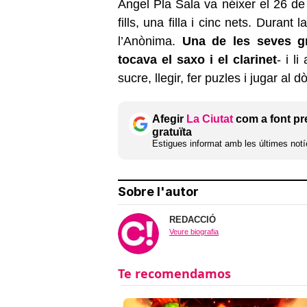
Àngel Pla Sala va néixer el 26 d
fills, una filla i cinc nets. Durant
l’Anònima.
Una de les seves gr
tocava el saxo i el clarinet
- i l
sucre, llegir, fer puzles i jugar al 
Afegir
La Ciutat
com a font pr
gratuïta
Estigues informat amb les últimes notíc
Sobre l'autor
REDACCIÓ
Veure biografia