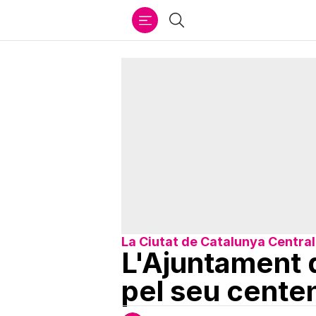
Ir
Cercar
al
contenido
La Ciutat de Catalunya Central
L'Ajuntament 
pel seu centen