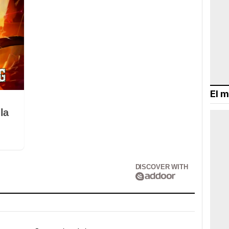
El m
la
DISCOVER WITH