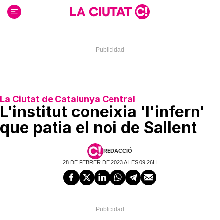
Ir
al
contenido
La Ciutat de Catalunya Central
L'institut coneixia 'l'infern'
que patia el noi de Sallent
REDACCIÓ
28 DE FEBRER DE 2023 A LES 09:26H