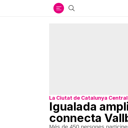
Ir
Cercar
al
contenido
La Ciutat de Catalunya Central
Igualada ampl
connecta Vallb
Més de 450 persones participen