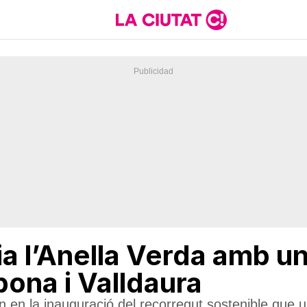
ia l’Anella Verda amb u
ona i Valldaura
 en la inauguració del recorregut sostenible que u