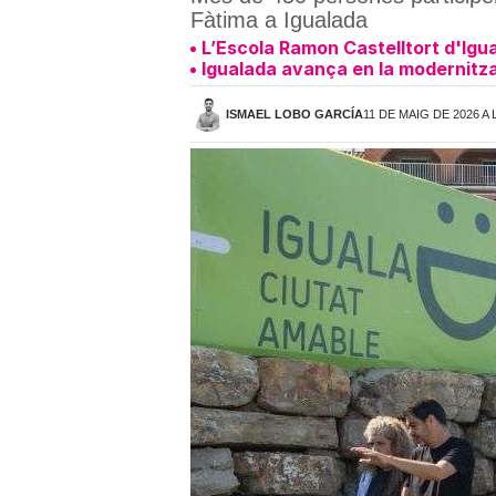
Fàtima a Igualada
L’Escola Ramon Castelltort d'Igual
Igualada avança en la modernitza
ISMAEL LOBO GARCÍA
11 DE MAIG DE 2026 A 