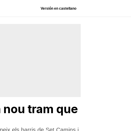
Versión en castellano
n nou tram que
neix els barris de Set Camins i