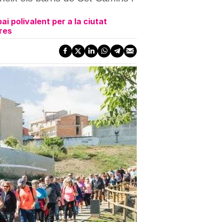
i polivalent per a la ciutat
res