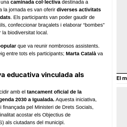
b una
caminada col·lectiva
destinada a
ta la jornada es van oferir
diverses activitats
edats
. Els participants van poder gaudir de
tils, confeccionar braçalets i elaborar “bombes”
la biodiversitat local.
popular
que va reunir nombrosos assistents.
ig entre tots els participants;
Marta Català
va
 educativa vinculada als
El m
ncidir amb el
tancament oficial de la
genda 2030 a Igualada.
Aquesta iniciativa,
 finançada pel Ministeri de Drets Socials,
alitat acostar els Objectius de
 als ciutadans del municipi.