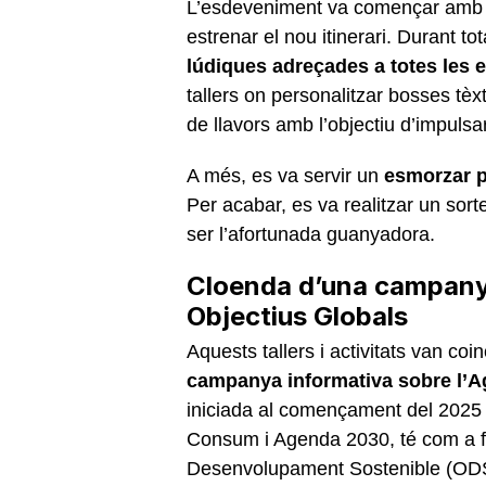
L’esdeveniment va començar am
estrenar el nou itinerari. Durant to
lúdiques adreçades a totes les 
tallers on personalitzar bosses tèx
de llavors amb l’objectiu d’impulsar 
A més, es va servir un
esmorzar 
Per acabar, es va realitzar un sorte
ser l’afortunada guanyadora.
Cloenda d’una campanya
Objectius Globals
Aquests tallers i activitats van coi
campanya informativa sobre l’A
iniciada al començament del 2025 i
Consum i Agenda 2030, té com a fin
Desenvolupament Sostenible (ODS)