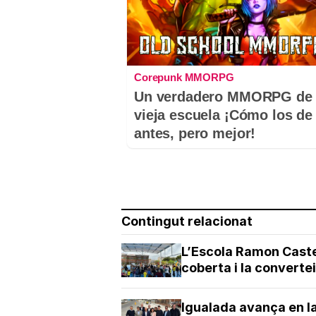
Corepunk MMORPG
Un verdadero MMORPG de 
vieja escuela ¡Cómo los de
antes, pero mejor!
Contingut relacionat
L’Escola Ramon Castel
coberta i la convertei
Igualada avança en la