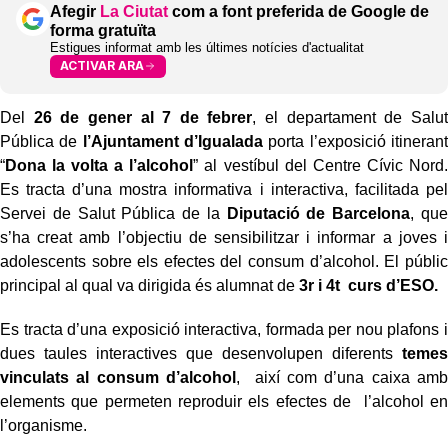
Afegir
La Ciutat
com a font preferida de Google de
forma gratuïta
Estigues informat amb les últimes notícies d'actualitat
ACTIVAR ARA
Del
26 de gener al 7 de febrer
, el departament de Salut
Pública de
l’Ajuntament
d’Igualada
porta l’exposició itinerant
“
Dona la volta a l’alcohol
” al vestíbul del
Centre Cívic Nord.
Es tracta d’una mostra informativa i interactiva, facilitada pel
Servei de Salut Pública de la
Diputació de Barcelona
, que
s’ha creat amb
l’objectiu de sensibilitzar i informar a joves i
adolescents sobre els efectes del
consum d’alcohol. El públic
principal al qual va dirigida és alumnat de
3r i 4t
curs d’ESO.
Es tracta d’una exposició interactiva, formada per nou plafons i
dues taules
interactives que desenvolupen diferents
temes
vinculats al consum d’alcohol
,
així com d’una caixa amb
elements que permeten reproduir els efectes de
l’alcohol en
l’organisme.