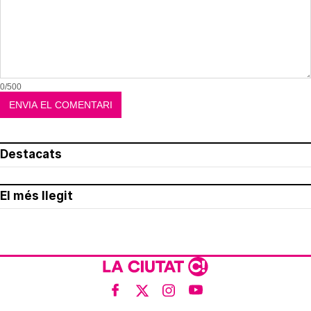
0/500
Destacats
El més llegit