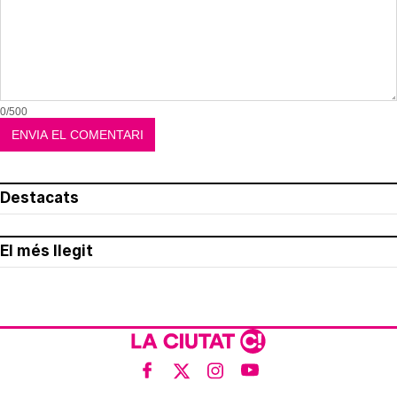
0/500
Destacats
El més llegit