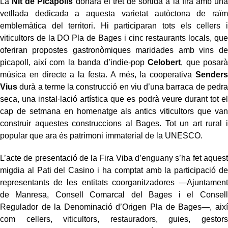
La
Nit de Picapolls
donarà el tret de sortida a la fira amb una
vetllada dedicada a aquesta varietat autòctona de raïm
emblemàtica del territori. Hi participaran tots els cellers i
viticultors de la DO Pla de Bages i cinc restaurants locals, que
oferiran propostes gastronòmiques maridades amb vins de
picapoll, així com la banda d’indie-pop
Celobert
, que posarà
música en directe a la festa. A més, la cooperativa
Senders
Vius
durà a terme la construcció en viu d’una barraca de pedra
seca, una instal·lació artística que es podrà veure durant tot el
cap de setmana en homenatge als antics viticultors que van
construir aquestes construccions al Bages. Tot un art rural i
popular que ara és patrimoni immaterial de la UNESCO.
L’acte de presentació de la Fira Viba d’enguany s’ha fet aquest
migdia al Pati del Casino i ha comptat amb la participació de
representants de les entitats coorganitzadores —Ajuntament
de Manresa, Consell Comarcal del Bages i el Consell
Regulador de la Denominació d’Origen Pla de Bages—, així
com cellers, viticultors, restauradors, guies, gestors