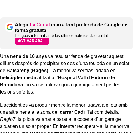
Afegir
La Ciutat
com a font preferida de Google de
forma gratuïta
Estigues informat amb les últimes notícies d'actualitat
ACTIVAR ARA
Una
nena de 10 anys
va resultar ferida de gravetat aquest
dilluns després de precipitar-se des d’una teulada en un solar
de
Balsareny (Bages)
. La menor va ser traslladada en
helicòpter medicalitzat
a l’
Hospital Vall d’Hebron de
Barcelona
, on va ser intervinguda quirúrgicament per les
lesions sofertes.
L’accident es va produir mentre la menor jugava a pilota amb
una altra nena a la zona del
carrer Cadí
. Tal com detalla
Regió7
, la pilota va anar a parar a la coberta d’un garatge
situat en un solar proper. En intentar recuperar-la, la menor va