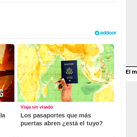
El m
Viaja sin visado
la
Los pasaportes que más
puertas abren ¿está el tuyo?