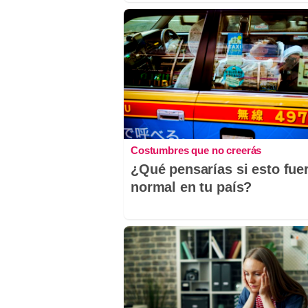
Costumbres que no creerás
¿Qué pensarías si esto fue
normal en tu país?