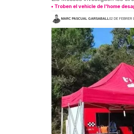
Troben el vehicle de l'home desa
MARC PASCUAL GARSABALL
02 DE FEBRER D