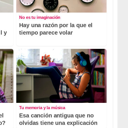
No es tu imaginación
Hay una razón por la que el
l y
tiempo parece volar
Tu memoria y la música
el
Esa canción antigua que no
io?
olvidas tiene una explicación