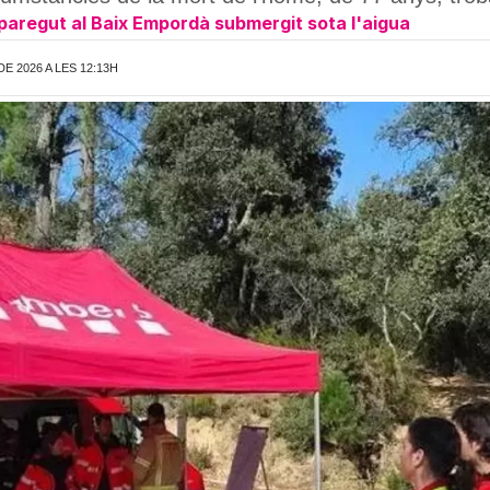
paregut al Baix Empordà submergit sota l'aigua
E 2026 A LES 12:13H