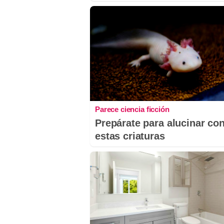
Parece ciencia ficción
Prepárate para alucinar co
estas criaturas