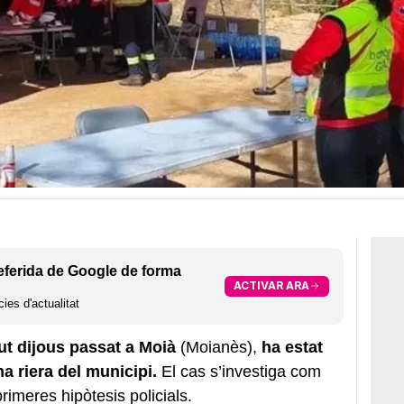
eferida de Google de forma
ACTIVAR ARA
ies d'actualitat
t dijous passat a Moià
(Moianès),
ha estat
na riera del municipi.
El cas s’investiga com
imeres hipòtesis policials.