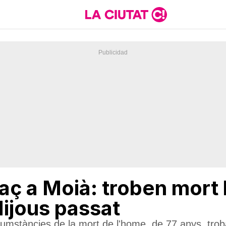
laç a Moià: troben mort
ijous passat
cumstàncies de la mort de l'home, de 77 anys, troba