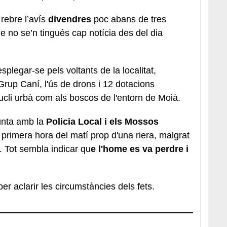
rebre l’avís
divendres
poc abans de tres
e no se’n tingués cap notícia des del dia
plegar-se pels voltants de la localitat,
rup Caní, l'ús de drons i 12 dotacions
nucli urbà com als boscos de l'entorn de Moià.
unta amb la
Policia Local i els Mossos
a primera hora del matí prop d'una riera, malgrat
e. Tot sembla indicar qu
e l'home es va perdre i
r aclarir les circumstàncies dels fets.