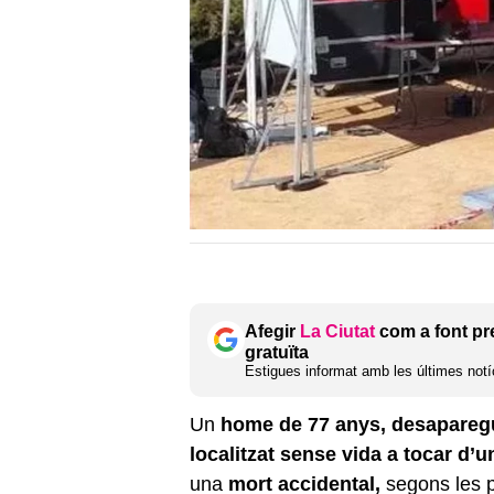
Afegir
La Ciutat
com a font pr
gratuïta
Estigues informat amb les últimes notíc
Un
home de 77 anys, desaparegu
localitzat sense vida a tocar d’u
una
mort accidental,
segons les pr