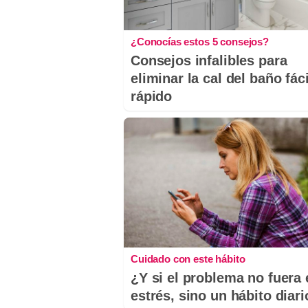
¿Conocías estos 5 consejos?
Consejos infalibles para
eliminar la cal del baño fáci
rápido
Cuidado con este hábito
¿Y si el problema no fuera 
estrés, sino un hábito diar