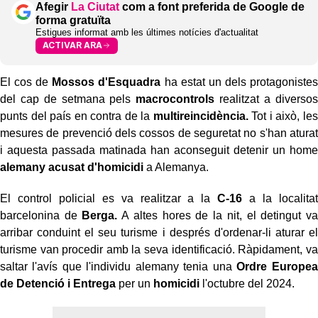
Afegir
La Ciutat
com a font preferida de Google de
forma gratuïta
Estigues informat amb les últimes notícies d'actualitat
ACTIVAR ARA
El cos de
Mossos d'Esquadra
ha estat un dels protagonistes
del cap de setmana pels
macrocontrols
realitzat a diversos
punts del país en contra de la
multireincidència.
Tot i això, les
mesures de prevenció dels cossos de seguretat no s'han aturat
i aquesta passada matinada han aconseguit detenir un home
alemany acusat d'homicidi
a Alemanya.
El control policial es va realitzar a la
C-16
a la localitat
barcelonina de
Berga.
A altes hores de la nit, el detingut va
arribar conduint el seu turisme i després d'ordenar-li aturar el
turisme van procedir amb la seva identificació. Ràpidament, va
saltar l'avís que l'individu alemany tenia una
Ordre Europea
de Detenció i Entrega
per un
homicidi
l'octubre del 2024.