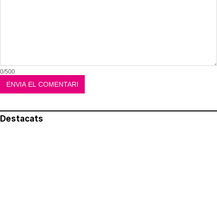
0/500
Destacats
El més llegit