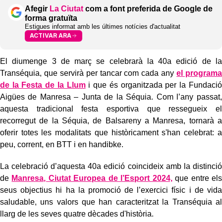
Afegir
La Ciutat
com a font preferida de Google de
forma gratuïta
Estigues informat amb les últimes notícies d'actualitat
ACTIVAR ARA
El diumenge 3 de març se celebrarà la 40a edició de la
Transéquia, que servirà per tancar com cada any
el programa
de la Festa de la Llum
i que és organitzada per la Fundació
Aigües de Manresa – Junta de la Séquia. Com l’any passat,
aquesta tradicional festa esportiva que ressegueix el
recorregut de la Séquia, de Balsareny a Manresa, tornarà a
oferir totes les modalitats que històricament s'han celebrat: a
peu, corrent, en BTT i en handibke.
La celebració d’aquesta 40a edició coincideix amb la distinció
de
Manresa, Ciutat Europea de l’Esport 2024,
que entre els
seus objectius hi ha la promoció de l’exercici físic i de vida
saludable, uns valors que han caracteritzat la Transéquia al
llarg de les seves quatre dècades d'història.