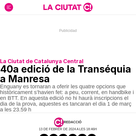
Ir
al
contenido
La Ciutat de Catalunya Central
40a edició de la Transéquia
a Manresa
Enguany es tornaran a oferir les quatre opcions que
històricament s’havien fet: a peu, corrent, en handbike i
en BTT. En aquesta edició no hi haurà inscripcions el
dia de la prova, aquestes es tancaran el dia 1 de març
a les 23.59 h
REDACCIÓ
13 DE FEBRER DE 2024 A LES 18:46H