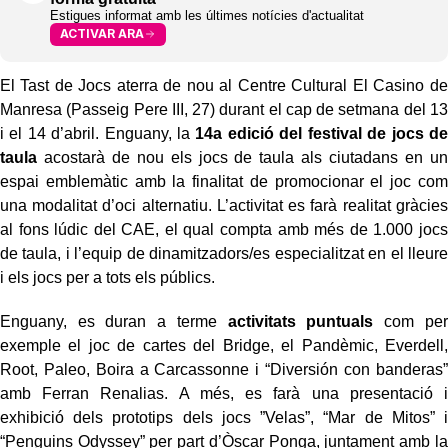
Estigues informat amb les últimes notícies d'actualitat
ACTIVAR ARA
El Tast de Jocs aterra de nou al Centre Cultural El Casino de
Manresa (Passeig Pere III, 27) durant el cap de setmana del 13
i el 14 d’abril. Enguany, la
14a edició del festival de jocs de
taula
acostarà de nou els jocs de taula als ciutadans en un
espai emblemàtic amb la finalitat de promocionar el joc com
una modalitat d’oci alternatiu. L’activitat es farà realitat gràcies
al fons lúdic del CAE, el qual compta amb més de 1.000 jocs
de taula, i l’equip de dinamitzadors/es especialitzat en el lleure
i els jocs per a tots els públics.
Enguany, es duran a terme
activitats puntuals
com per
exemple el joc de cartes del Bridge, el Pandèmic, Everdell,
Root, Paleo, Boira a Carcassonne i “Diversión con banderas”
amb Ferran Renalias. A més, es farà una presentació i
exhibició dels prototips dels jocs ”Velas”, “Mar de Mitos” i
“Penguins Odyssey” per part d’Òscar Ponga, juntament amb la