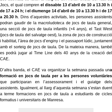
Jocs, el qual compren
el dissabte 13 d’abril de 10 a 13.30 h i
de 17 a 24 h; i el diumenge 14 d’abril de 10 a 13.30 h i de 17
a 20.30 h
. Dins d’aquestes activitats, les persones assistents
podran gaudir de la macroludoteca de jocs de taula general,
una secció de jocs de taula infantils (+4 anys), el Tast West
(jocs de taula del salvatge oest), la zona de jocs de construcció
i habilitat, l’àrea de jocs d’enginy i el passaport lúdic, juntament
amb el sorteig de jocs de taula. De la mateixa manera, també
es podrà jugar al Time Line dels 40 anys de la creació del
CAE.
D’altra banda, el CAE va organitzar la setmana passada un
a
formació en jocs de taula per a les persones voluntàries
que participaran en l’assessorament i el guiatge dels
assistents. Igualment, al llarg d’aquesta setmana s’estan duent
a terme formacions en jocs de taula a estudiants de cicles
formatius i universitaris de Manresa.