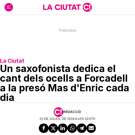
Ir
al
contenido
La Ciutat
Un saxofonista dedica el
cant dels ocells a Forcadell
a la presó Mas d'Enric cada
dia
REDACCIÓ
23 DE JULIOL DE 2018 A LES 10:07H