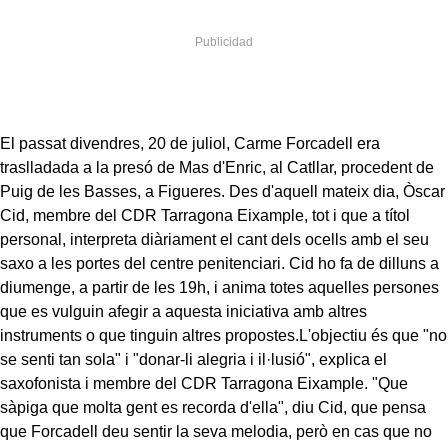
El passat divendres, 20 de juliol, Carme Forcadell era
traslladada a la presó de Mas d'Enric, al Catllar, procedent de
Puig de les Basses, a Figueres. Des d'aquell mateix dia, Òscar
Cid, membre del
CDR
Tarragona Eixample, tot i que a títol
personal, interpreta diàriament el cant dels ocells amb el seu
saxo a les portes del centre penitenciari. Cid ho fa de dilluns a
diumenge, a partir de les
19h
, i anima totes aquelles persones
que es vulguin afegir a aquesta iniciativa amb altres
instruments o que tinguin altres propostes.L'objectiu és que "no
se senti tan sola" i "donar-li alegria i il·lusió", explica el
saxofonista i membre del
CDR
Tarragona Eixample. "Que
sàpiga que molta gent es recorda d'ella", diu Cid, que pensa
que Forcadell deu sentir la seva melodia, però en cas que no