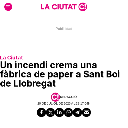
Ir
al
contenido
La Ciutat
Un incendi crema una
fàbrica de paper a Sant Boi
de Llobregat
REDACCIÓ
29 DE JULIOL DE 2023 A LES 17:04H