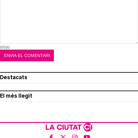
0/500
Destacats
El més llegit