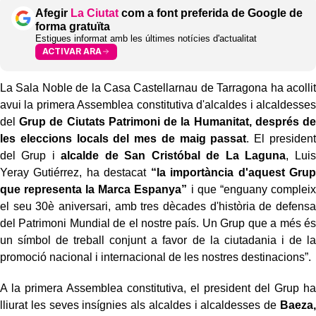
Afegir
La Ciutat
com a font preferida de Google de
forma gratuïta
Estigues informat amb les últimes notícies d'actualitat
ACTIVAR ARA
La Sala Noble de la Casa Castellarnau
de Tarragona ha acollit
avui la primera Assemblea constitutiva d'alcaldes i alcaldesses
del
Grup de Ciutats Patrimoni de la Humanitat, després de
les eleccions locals del mes de maig passat
. El president
del Grup i
alcalde de San Cristóbal de La Laguna
, Luis
Yeray Gutiérrez, ha destacat
“la importància d'aquest Grup
que representa la Marca Espanya”
i que “enguany compleix
el seu 30è aniversari, amb tres dècades d'història de defensa
del Patrimoni Mundial de el nostre país. Un Grup que a més és
un símbol de treball conjunt a favor de la ciutadania i de la
promoció nacional i internacional de les nostres destinacions”.
A la primera Assemblea constitutiva, el president del Grup ha
lliurat les seves insígnies als alcaldes i alcaldesses de
Baeza,