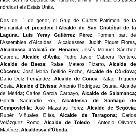
nòrdics i els Estats Units.
Des de l'1 de gener, el Grup de Ciutats Patrimoni de la
Humanitat
el presideix l'Alcalde de San Cristóbal de la
Laguna, Luis Yeray Gutiérrez Pérez
. Formen part de
l'Assemblea d'Alcaldes i Alcaldesses: Judith Piquet Flores,
Alcaldessa d'Alcalá de Henares
; Jesús Manuel Sánchez
Cabrera,
Alcalde d'Àvila
; Pedro Javier Cabrera Rentero,
Alcalde de Baeza
; Rafael Mateos Pizarro,
Alcalde de
Càceres
; José María Bellido Roche,
Alcalde de Còrdova
;
Darío Dolz Fernández,
Alcalde de Conca
; Rafael Triguero
Costa,
Alcalde d’Eivissa
; Antonio Rodríguez Osuna, Alcalde
de Mèrida; Carlos García Carbayo,
Alcalde de Salamanca
;
Goretti Sanmartín Rei,
Alcaldessa de Santiago de
Compostel·la
; José Mazarías Pérez,
Alcalde de Segòvia
;
Rubén Viñuales Elías,
Alcalde de Tarragona
; Carlos
Velázquez Romo,
Alcalde de Toledo
i Antonia Olivares
Martínez,
Alcaldessa d'Úbeda
.