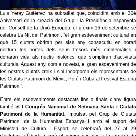
Luis Yeray Gutiérrez ha subratllat que, coincidint amb el 30è
Aniversari de la creació del Grup i la Presidència espanyola
del Consell de la Unió Europea, el pròxim 16 de setembre se
celebra La Nit del Patrimoni, “el gran esdeveniment cultural en
què 15 ciutats obriran per sisè any consecutiu en horari
nocturn les portes dels seus tresors més emblemàtics i
donaran vida als nuclis històrics, que s'ompliran d'activitats
culturals. Aquest any, com a novetat, el gran esdeveniment de
les nostres ciutats creix i s'hi incorporen els representants de
les Ciutats Patrimoni de Mèxic, Perú i Cuba al Festival Escena
Patrimoni”.
Entre els esdeveniments destacats fins a finals d'any figura
també
el I Congrés Nacional de Setmana Santa i Ciutats
Patrimoni de la Humanitat
. Impulsat pel Grup de Ciutats
Patrimoni de la Humanitat Espanya i amb el suport del
Ministeri de Cultura i Esport, se celebrarà del 27 al 29
d'octubre a Úbeda i serà el primer pas per a la creació de