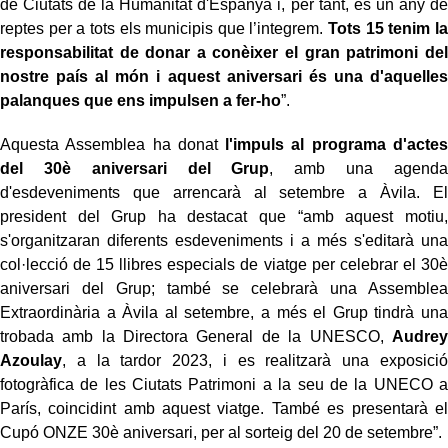
de Ciutats de la Humanitat d'Espanya i, per tant, és un any de
reptes per a tots els municipis que l’integrem.
Tots 15 tenim la
responsabilitat de donar a conèixer el gran patrimoni del
nostre país al món i aquest aniversari és una d'aquelles
palanques que ens impulsen a fer-ho
”.
Aquesta Assemblea ha donat
l'impuls al programa d'actes
del 30è aniversari del Grup
, amb una agenda
d'esdeveniments que arrencarà al setembre a Àvila. El
president del Grup ha destacat que “amb aquest motiu,
s'organitzaran diferents esdeveniments i a més s'editarà una
col·lecció de 15 llibres especials de viatge per celebrar el 30è
aniversari del Grup; també se celebrarà una Assemblea
Extraordinària a Àvila al setembre, a més el Grup tindrà una
trobada amb la Directora General de la UNESCO,
Audrey
Azoulay
, a la tardor 2023, i es realitzarà una exposició
fotogràfica de les Ciutats Patrimoni a la seu de la UNECO a
París, coincidint amb aquest viatge. També es presentarà el
Cupó ONZE 30è aniversari, per al sorteig del 20 de setembre”.